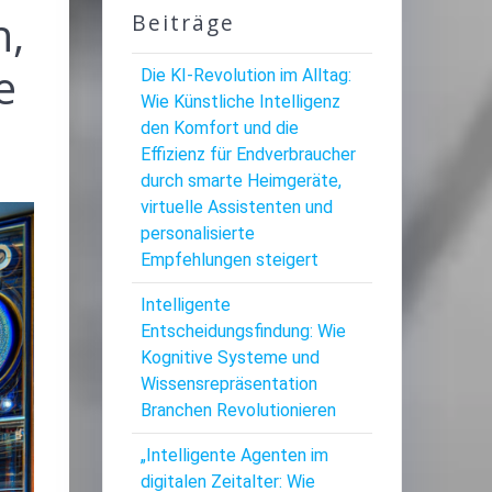
n,
Beiträge
e
Die KI-Revolution im Alltag:
Wie Künstliche Intelligenz
den Komfort und die
Effizienz für Endverbraucher
durch smarte Heimgeräte,
virtuelle Assistenten und
personalisierte
Empfehlungen steigert
Intelligente
Entscheidungsfindung: Wie
Kognitive Systeme und
Wissensrepräsentation
Branchen Revolutionieren
„Intelligente Agenten im
digitalen Zeitalter: Wie