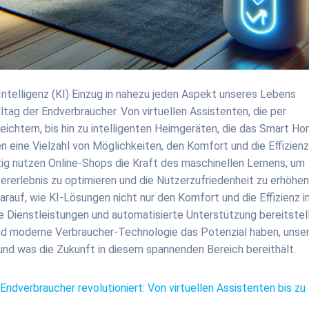
 Intelligenz (KI) Einzug in nahezu jeden Aspekt unseres Lebens
ltag der Endverbraucher. Von virtuellen Assistenten, die per
ichtern, bis hin zu intelligenten Heimgeräten, die das Smart H
 eine Vielzahl von Möglichkeiten, den Komfort und die Effizienz
tig nutzen Online-Shops die Kraft des maschinellen Lernens, um
rerlebnis zu optimieren und die Nutzerzufriedenheit zu erhöhen.
arauf, wie KI-Lösungen nicht nur den Komfort und die Effizienz 
 Dienstleistungen und automatisierte Unterstützung bereitstel
 und moderne Verbraucher-Technologie das Potenzial haben, unse
nd was die Zukunft in diesem spannenden Bereich bereithält.
 Endverbraucher revolutioniert: Von virtuellen Assistenten bis zu