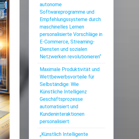
autonome
Softwareprogramme und
Empfehlungssysteme durch
maschinelles Lernen
personalisierte Vorschläge in
E-Commerce, Streaming-
Diensten und sozialen
Netzwerken revolutionieren“
Maximale Produktivität und
Wettbewerbsvorteile für
Selbständige: Wie
Künstliche Intelligenz
Geschäftsprozesse
automatisiert und
Kundeninteraktionen
personalisiert
„Künstlich Intelligente