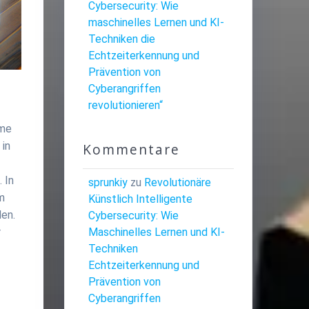
Cybersecurity: Wie
maschinelles Lernen und KI-
Techniken die
Echtzeiterkennung und
Prävention von
Cyberangriffen
revolutionieren“
ome
 in
Kommentare
 In
sprunkiy
zu
Revolutionäre
im
Künstlich Intelligente
len.
Cybersecurity: Wie
Maschinelles Lernen und KI-
r
Techniken
Echtzeiterkennung und
Prävention von
Cyberangriffen