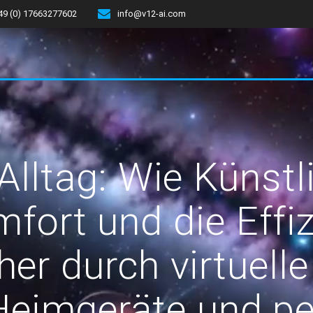
49 (0) 17663277602
info@v12-ai.com
Alltag: Wie Künstli
fort und die Effiz
er durch virtuelle
 Heimgeräte und pe