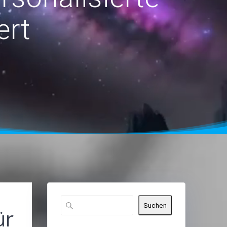
ert
Suchen
ür