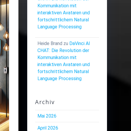
Kommunikation mit
interaktiven Avataren und
fortschrittlichem Natural
Language Processing
Heide Brand
zu
DaVinci AI
CHAT: Die Revolution der
Kommunikation mit
interaktiven Avataren und
fortschrittlichem Natural
Language Processing
Archiv
Mai 2026
April 2026