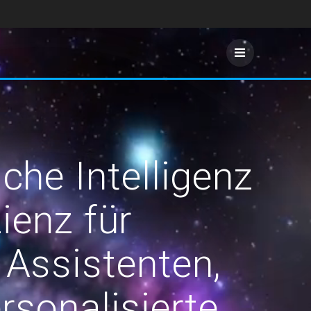
che Intelligenz
ienz für
 Assistenten,
rsonalisierte