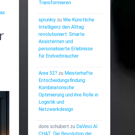
Transformieren
das
sprunkiy
zu
Wie Künstliche
Intelligenz den Alltag
r
revolutioniert: Smarte
Assistenten und
personalisierte Erlebnisse
für Endverbraucher
Area 52?
zu
Meisterhafte
Entscheidungsfindung:
Kombinatorische
Optimierung und ihre Rolle in
Logistik und
Netzwerkdesign
doris schubert
zu
DaVinci AI
CHAT: Die Revolution der