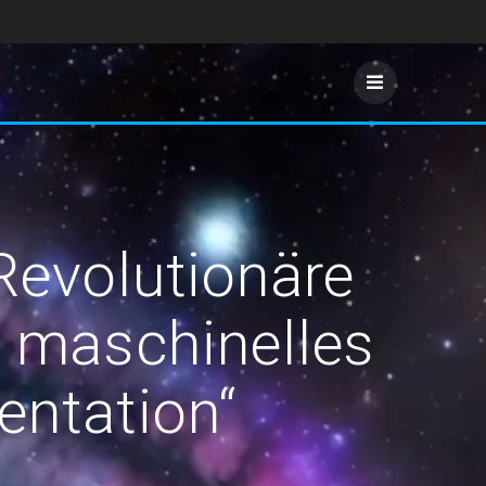
Revolutionäre
h maschinelles
entation“