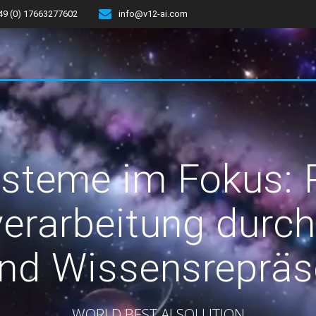
49 (0) 17663277602
info@v12-ai.com
ysteme im Fokus: 
erarbeitung durc
nd Wissensrepräs
WORLD BEST AI SOLUTION