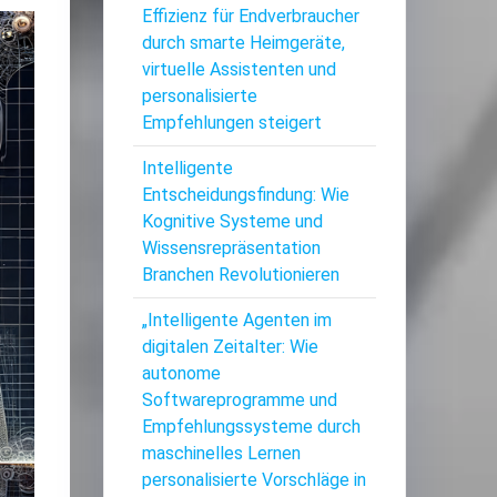
Effizienz für Endverbraucher
durch smarte Heimgeräte,
virtuelle Assistenten und
personalisierte
Empfehlungen steigert
Intelligente
Entscheidungsfindung: Wie
Kognitive Systeme und
Wissensrepräsentation
Branchen Revolutionieren
„Intelligente Agenten im
digitalen Zeitalter: Wie
autonome
Softwareprogramme und
Empfehlungssysteme durch
maschinelles Lernen
personalisierte Vorschläge in