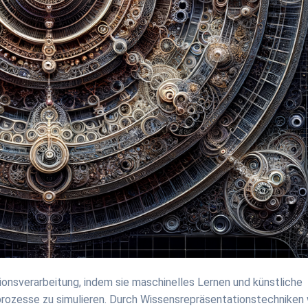
ionsverarbeitung, indem sie maschinelles Lernen und künstliche
rozesse zu simulieren. Durch Wissensrepräsentationstechniken