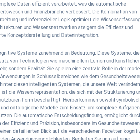
plexe Daten effizient verarbeitet, was die automatische
heitswesen und Finanzbranche verbessert. Die Kombination von
rbeitung und inferenzieller Logik optimiert die Wissenserfassun
chitekturen und Wissensnetzwerken steigern die Effizienz und
rte Konzeptdarstellung und Datenintegration.
en kognitive Systeme zunehmend an Bedeutung. Diese Systeme, die
atz von Technologien wie maschinellem Lernen und künstlicher
mehr, sondern Realität. Sie spielen eine zentrale Rolle in der mod
ige Anwendungen in Schlüsselbereichen wie dem Gesundheitswese
inter diesen intelligenten Systemen, die unsere Welt veränder
t ist die Wissensrepräsentation, die sich mit der Strukturierung u
 nutzbaren Form beschäftigt. Hierbei kommen sowohl symbolisc
 und ontologische Modelle zum Einsatz, um komplexe Aufgaben
tzen. Die automatische Entscheidungsfindung, ermöglicht durc
n der Effizienz und Präzision, insbesondere im Gesundheitswesen
einen detaillierten Blick auf die verschiedenen Facetten kogniti
enden Anwendungsmöglichkeiten. Begleiten Sie uns auf einer