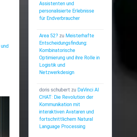
Assistenten und
personalisierte Erlebnisse
für Endverbraucher
Area 52?
zu
Meisterhafte
Entscheidungsfindung:
 und
Kombinatorische
Optimierung und ihre Rolle in
Logistik und
Netzwerkdesign
doris schubert
zu
DaVinci AI
CHAT: Die Revolution der
Kommunikation mit
interaktiven Avataren und
fortschrittlichem Natural
Language Processing