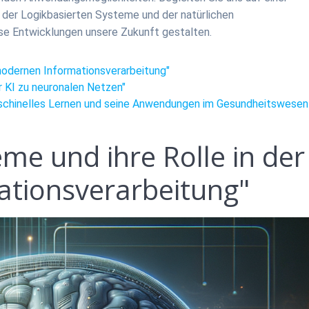
 der Logikbasierten Systeme und der natürlichen
ese Entwicklungen unsere Zukunft gestalten.
 modernen Informationsverarbeitung"
r KI zu neuronalen Netzen"
aschinelles Lernen und seine Anwendungen im Gesundheitswesen
eme und ihre Rolle in der
tionsverarbeitung"