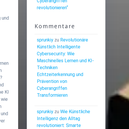
Cyberangriffen
revolutionieren“
g und
Kommentare
sprunkiy
zu
Revolutionäre
Künstlich Intelligente
Cybersecurity: Wie
Maschinelles Lernen und KI-
ernen
Techniken
n
Echtzeiterkennung und
n?
Prävention von
nd
Cyberangriffen
he KI
Transformieren
 wie
h
sprunkiy
zu
Wie Künstliche
 und
Intelligenz den Alltag
ver
revolutioniert: Smarte