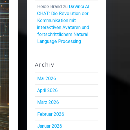
Heide Brand
zu
DaVinci AI
CHAT: Die Revolution der
Kommunikation mit
interaktiven Avataren und
fortschrittlichem Natural
Language Processing
Archiv
Mai 2026
April 2026
März 2026
Februar 2026
Januar 2026