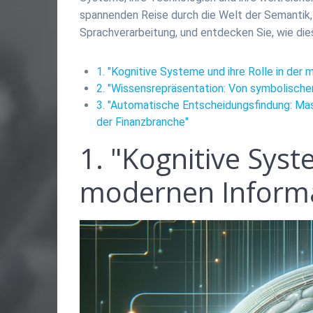
spannenden Reise durch die Welt der Semantik,
Sprachverarbeitung, und entdecken Sie, wie di
1. "Kognitive Systeme und ihre Rolle in der
2. "Wissensrepräsentation: Von symbolische
3. "Automatische Entscheidungsfindung: M
der Finanzbranche"
1. "Kognitive Syst
modernen Informa