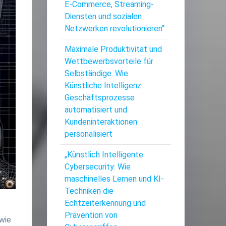
E-Commerce, Streaming-
Diensten und sozialen
Netzwerken revolutionieren“
Maximale Produktivität und
Wettbewerbsvorteile für
Selbständige: Wie
Künstliche Intelligenz
Geschäftsprozesse
automatisiert und
Kundeninteraktionen
personalisiert
„Künstlich Intelligente
Cybersecurity: Wie
maschinelles Lernen und KI-
Techniken die
Echtzeiterkennung und
Prävention von
 wie