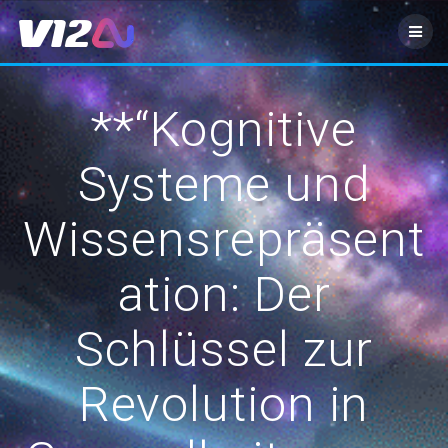
Zum
Inhalt
springen
**“Kognitive
Systeme und
Wissensrepräsent
ation: Der
Schlüssel zur
Revolution in