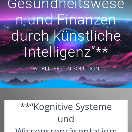
Gesundheitswese
n und Finanzen
durch künstliche
Intelligenz“**
WORLD BEST AI SOLUTION
**“Kognitive Systeme
und
Wissensrepräsentation: