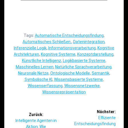
Tags:
Automatische Entscheidungsfindung
,
Automatisches Schließen.
,
Datenintegration
,
Inferenzielle Logik
,
Informationsverarbeitung
,
Kognitive
Architekturen
,
Kognitive Systeme
,
Konzeptdarstellung
,
Künstliche Intelligenz
,
Logikbasierte Systeme
,
Maschinelles Lernen
,
Natürliche Sprachverarbeitung
,
Neuronale Netze
,
Ontologische Modelle
,
Semantik
,
Symbolische KI
,
Wissensbasierte Systeme
,
Wissenserfassung
,
Wissensnetzwerke
,
Wissensrepräsentation
Beitragsnavigation
Nächster:
Zurück:
Nächster
Effiziente
Vorheriger
Intelligente Agenten in
Beitrag:
Entscheidungsfindung
Beitrag:
Aktion: Wie