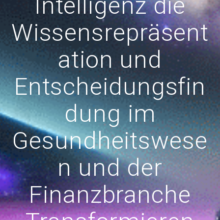
Intelligenz die
Wissensrepräsent
ation und
Entscheidungsfin
dung im
Gesundheitswese
n und der
Finanzbranche