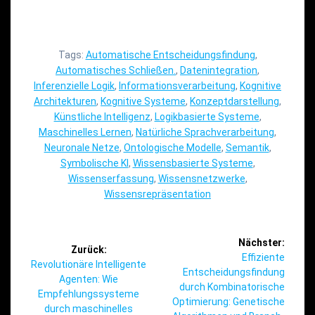
Tags:
Automatische Entscheidungsfindung
,
Automatisches Schließen.
,
Datenintegration
,
Inferenzielle Logik
,
Informationsverarbeitung
,
Kognitive
Architekturen
,
Kognitive Systeme
,
Konzeptdarstellung
,
Künstliche Intelligenz
,
Logikbasierte Systeme
,
Maschinelles Lernen
,
Natürliche Sprachverarbeitung
,
Neuronale Netze
,
Ontologische Modelle
,
Semantik
,
Symbolische KI
,
Wissensbasierte Systeme
,
Wissenserfassung
,
Wissensnetzwerke
,
Wissensrepräsentation
Beitragsnavigation
Nächster:
Zurück:
Nächster
Effiziente
Vorheriger
Revolutionäre Intelligente
Beitrag:
Entscheidungsfindung
Beitrag:
Agenten: Wie
durch Kombinatorische
Empfehlungssysteme
Optimierung: Genetische
durch maschinelles