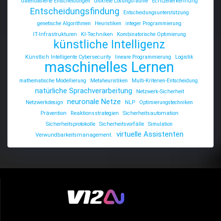
datenbasierte Entscheidungen
diskrete Lösungsräume
Echtzeiterkennung
Entscheidungsfindung
Entscheidungsunterstützung
genetische Algorithmen
Heuristiken
integer Programmierung
IT-Infrastrukturen
KI-Techniken
Kombinatorische Optimierung
künstliche Intelligenz
Künstlich Intelligente Cybersecurity
lineare Programmierung
Logistik
maschinelles Lernen
mathematische Modellierung
Metaheuristiken
Multi-Kriterien-Entscheidung.
natürliche Sprachverarbeitung
Netzwerk-Sicherheit
neuronale Netze
Netzwerkdesign
NLP
Optimierungstechniken
Prävention
Reaktionsstrategien
Sicherheitsautomation
Sicherheitsprotokolle
Sicherheitsvorfälle
Simulation
virtuelle Assistenten
Verwundbarkeitsmanagement.