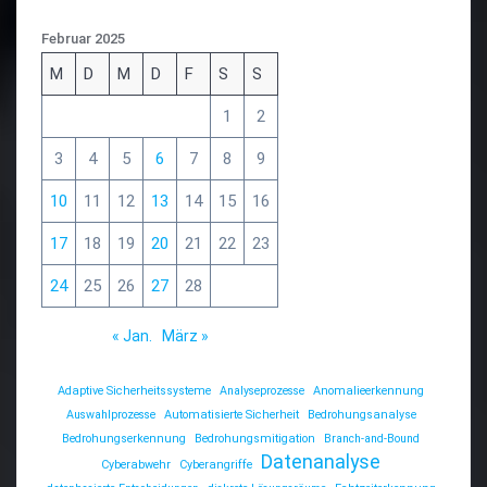
Februar 2025
M
D
M
D
F
S
S
1
2
3
4
5
6
7
8
9
10
11
12
13
14
15
16
17
18
19
20
21
22
23
24
25
26
27
28
« Jan.
März »
Adaptive Sicherheitssysteme
Analyseprozesse
Anomalieerkennung
Auswahlprozesse
Automatisierte Sicherheit
Bedrohungsanalyse
Bedrohungserkennung
Bedrohungsmitigation
Branch-and-Bound
Datenanalyse
Cyberabwehr
Cyberangriffe