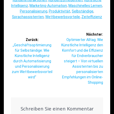
Intelligenz
,
Marketing-Automation
,
Maschinelles Lernen
,
Personalisierung
,
Produktivität
,
Selbständige
,
Sprachassistenten
,
Wettbewerbsvorteile
,
Zeiteffizienz
Beitragsnavigation
Nächster:
Nächster
Zurück:
Optimierter Alltag: Wie
Vorheriger
Beitrag:
„Geschäftsoptimierung
Künstliche Intelligenz den
Beitrag:
für Selbständige: Wie
Komfort und die Effizienz
Künstliche Intelligenz
für Endverbraucher
durch Automatisierung
steigert – Von virtuellen
und Personalisierung
Assistenten bis zu
zum Wettbewerbsvorteil
personalisierten
wird“
Empfehlungen im Online-
Shopping
Schreiben Sie einen Kommentar