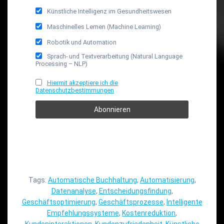
Künstliche Intelligenz im Gesundheitswesen
Maschinelles Lernen (Machine Learning)
Robotik und Automation
Sprach- und Textverarbeitung (Natural Language
Processing – NLP)
Hiermit akzeptiere ich die
Datenschutzbestimmungen
Tags:
Automatische Buchhaltung
,
Automatisierung
,
Datenanalyse
,
Entscheidungsfindung
,
Geschäftsoptimierung
,
Geschäftsprozesse
,
Intelligente
Empfehlungssysteme
,
Kostenreduktion
,
Kundeninteraktionen
,
Kundenzufriedenheit
,
Künstliche