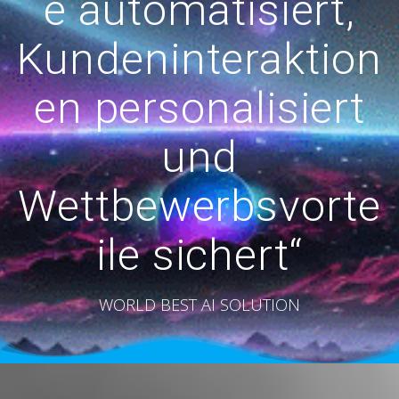
e automatisiert,
Kundeninteraktion
en personalisiert
und
Wettbewerbsvorte
ile sichert“
WORLD BEST AI SOLUTION