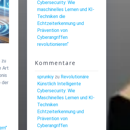
Cybersecurity: Wie
maschinelles Lernen und KI-
Techniken die
Echtzeiterkennung und
Prävention von
Cyberangriffen
revolutionieren“
n zu
Kommentare
e Art
bnis
sprunkiy
zu
Revolutionäre
e der
Künstlich Intelligente
Cybersecurity: Wie
Maschinelles Lernen und KI-
Techniken
Echtzeiterkennung und
Prävention von
Cyberangriffen
ern"