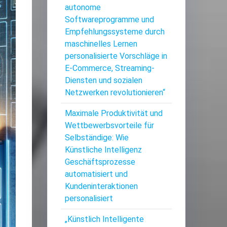
autonome
Softwareprogramme und
Empfehlungssysteme durch
maschinelles Lernen
personalisierte Vorschläge in
E-Commerce, Streaming-
Diensten und sozialen
Netzwerken revolutionieren“
Maximale Produktivität und
Wettbewerbsvorteile für
Selbständige: Wie
Künstliche Intelligenz
Geschäftsprozesse
automatisiert und
Kundeninteraktionen
personalisiert
„Künstlich Intelligente