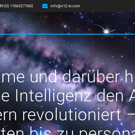
49 (0) 17663277602
info@v12-ai.com
me und darüber h
e Intelligenz den 
n revolutioniert –
ten bis zu persona