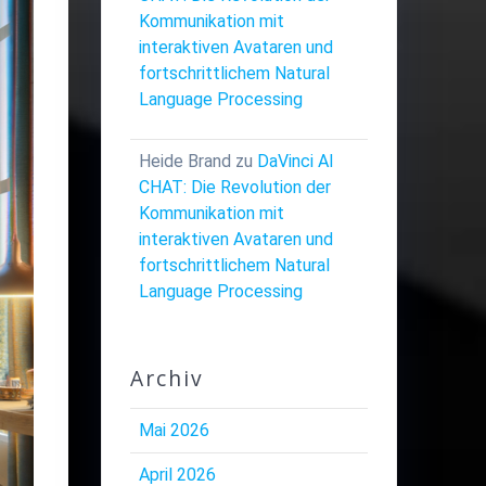
Kommunikation mit
interaktiven Avataren und
fortschrittlichem Natural
Language Processing
Heide Brand
zu
DaVinci AI
CHAT: Die Revolution der
Kommunikation mit
interaktiven Avataren und
fortschrittlichem Natural
Language Processing
Archiv
Mai 2026
April 2026