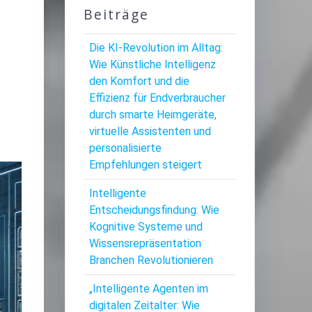
Beiträge
Die KI-Revolution im Alltag:
Wie Künstliche Intelligenz
den Komfort und die
Effizienz für Endverbraucher
durch smarte Heimgeräte,
virtuelle Assistenten und
personalisierte
Empfehlungen steigert
Intelligente
Entscheidungsfindung: Wie
Kognitive Systeme und
Wissensrepräsentation
Branchen Revolutionieren
„Intelligente Agenten im
digitalen Zeitalter: Wie