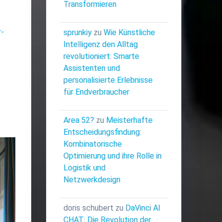
Transformieren
r-
sprunkiy
zu
Wie Künstliche
Intelligenz den Alltag
revolutioniert: Smarte
Assistenten und
personalisierte Erlebnisse
für Endverbraucher
Area 52?
zu
Meisterhafte
Entscheidungsfindung:
Kombinatorische
Optimierung und ihre Rolle in
Logistik und
Netzwerkdesign
doris schubert
zu
DaVinci AI
CHAT: Die Revolution der