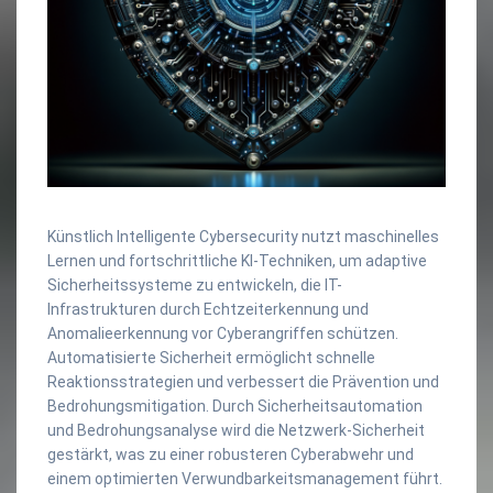
Künstlich Intelligente Cybersecurity nutzt maschinelles
Lernen und fortschrittliche KI-Techniken, um adaptive
Sicherheitssysteme zu entwickeln, die IT-
Infrastrukturen durch Echtzeiterkennung und
Anomalieerkennung vor Cyberangriffen schützen.
Automatisierte Sicherheit ermöglicht schnelle
Reaktionsstrategien und verbessert die Prävention und
Bedrohungsmitigation. Durch Sicherheitsautomation
und Bedrohungsanalyse wird die Netzwerk-Sicherheit
gestärkt, was zu einer robusteren Cyberabwehr und
einem optimierten Verwundbarkeitsmanagement führt.