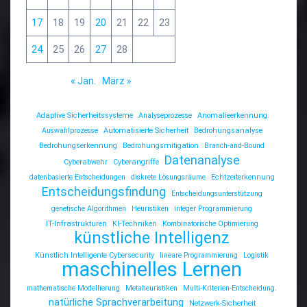
17
18
19
20
21
22
23
24
25
26
27
28
« Jan.
März »
Adaptive Sicherheitssysteme
Analyseprozesse
Anomalieerkennung
Auswahlprozesse
Automatisierte Sicherheit
Bedrohungsanalyse
Bedrohungserkennung
Bedrohungsmitigation
Branch-and-Bound
Datenanalyse
Cyberabwehr
Cyberangriffe
datenbasierte Entscheidungen
diskrete Lösungsräume
Echtzeiterkennung
Entscheidungsfindung
Entscheidungsunterstützung
genetische Algorithmen
Heuristiken
integer Programmierung
IT-Infrastrukturen
KI-Techniken
Kombinatorische Optimierung
künstliche Intelligenz
Künstlich Intelligente Cybersecurity
lineare Programmierung
Logistik
maschinelles Lernen
mathematische Modellierung
Metaheuristiken
Multi-Kriterien-Entscheidung.
natürliche Sprachverarbeitung
Netzwerk-Sicherheit