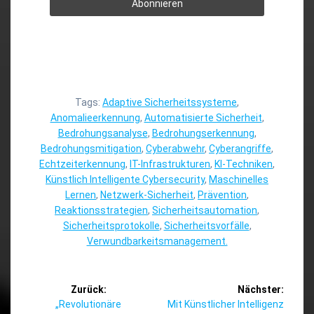
Tags:
Adaptive Sicherheitssysteme
,
Anomalieerkennung
,
Automatisierte Sicherheit
,
Bedrohungsanalyse
,
Bedrohungserkennung
,
Bedrohungsmitigation
,
Cyberabwehr
,
Cyberangriffe
,
Echtzeiterkennung
,
IT-Infrastrukturen
,
KI-Techniken
,
Künstlich Intelligente Cybersecurity
,
Maschinelles
Lernen
,
Netzwerk-Sicherheit
,
Prävention
,
Reaktionsstrategien
,
Sicherheitsautomation
,
Sicherheitsprotokolle
,
Sicherheitsvorfälle
,
Verwundbarkeitsmanagement.
Beitragsnavigation
Zurück:
Nächster:
Vorheriger
Nächster
„Revolutionäre
Mit Künstlicher Intelligenz