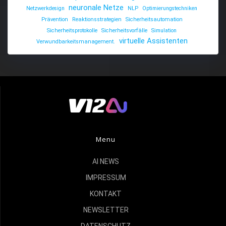
neuronale Netze
Netzwerkdesign
NLP
Optimierungstechniken
Prävention
Reaktionsstrategien
Sicherheitsautomation
Sicherheitsprotokolle
Sicherheitsvorfälle
Simulation
virtuelle Assistenten
Verwundbarkeitsmanagement.
Menu
AI NEWS
IMPRESSUM
KONTAKT
NEWSLETTER