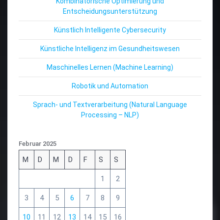
Kombinatorische Optimierung und
Entscheidungsunterstützung
Künstlich Intelligente Cybersecurity
Künstliche Intelligenz im Gesundheitswesen
Maschinelles Lernen (Machine Learning)
Robotik und Automation
Sprach- und Textverarbeitung (Natural Language
Processing – NLP)
Februar 2025
M
D
M
D
F
S
S
1
2
3
4
5
6
7
8
9
10
11
12
13
14
15
16