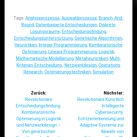
Tags:
Analyseprozesse
,
Auswahlprozesse
,
Branch-And-
Bound
,
Datenbasierte Entscheidungen
,
Diskrete
Lösungsräume
,
Entscheidungsfindung
,
Entscheidungsunterstützung
,
Genetische Algorithmen
,
Heuristiken
,
Integer Programmierung
,
Kombinatorische
Optimierung
,
Lineare Programmierung
,
Logistik
,
Mathematische Modellierung
,
Metaheuristiken
,
Multi-
Kriterien-Entscheidung.
,
Netzwerkdesign
,
Operations
Research
,
Optimierungstechniken
,
Simulation
Beitragsnavigation
Zurück:
Nächster:
Vorheriger
Nächster
Revolutionäre
Revolutionäre Künstlich
Beitrag:
Beitrag:
Entscheidungsfindung:
Intelligente
Kombinatorische
Cybersecurity:
Optimierung in Logistik
Echtzeiterkennung und
und Netzwerkdesign –
Adaptive Systeme zur
Von genetischen
Abwehr von