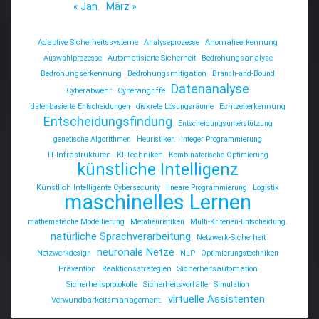
« Jan.
März »
Adaptive Sicherheitssysteme
Analyseprozesse
Anomalieerkennung
Auswahlprozesse
Automatisierte Sicherheit
Bedrohungsanalyse
Bedrohungserkennung
Bedrohungsmitigation
Branch-and-Bound
Datenanalyse
Cyberabwehr
Cyberangriffe
datenbasierte Entscheidungen
diskrete Lösungsräume
Echtzeiterkennung
Entscheidungsfindung
Entscheidungsunterstützung
genetische Algorithmen
Heuristiken
integer Programmierung
IT-Infrastrukturen
KI-Techniken
Kombinatorische Optimierung
künstliche Intelligenz
Künstlich Intelligente Cybersecurity
lineare Programmierung
Logistik
maschinelles Lernen
mathematische Modellierung
Metaheuristiken
Multi-Kriterien-Entscheidung.
natürliche Sprachverarbeitung
Netzwerk-Sicherheit
neuronale Netze
Netzwerkdesign
NLP
Optimierungstechniken
Prävention
Reaktionsstrategien
Sicherheitsautomation
Sicherheitsprotokolle
Sicherheitsvorfälle
Simulation
virtuelle Assistenten
Verwundbarkeitsmanagement.