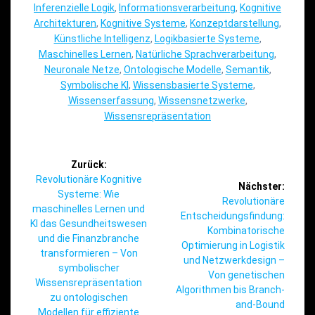
Inferenzielle Logik
,
Informationsverarbeitung
,
Kognitive
Architekturen
,
Kognitive Systeme
,
Konzeptdarstellung
,
Künstliche Intelligenz
,
Logikbasierte Systeme
,
Maschinelles Lernen
,
Natürliche Sprachverarbeitung
,
Neuronale Netze
,
Ontologische Modelle
,
Semantik
,
Symbolische KI
,
Wissensbasierte Systeme
,
Wissenserfassung
,
Wissensnetzwerke
,
Wissensrepräsentation
Beitragsnavigation
Zurück:
Vorheriger
Revolutionäre Kognitive
Nächster:
Beitrag:
Systeme: Wie
Nächster
Revolutionäre
maschinelles Lernen und
Beitrag:
Entscheidungsfindung:
KI das Gesundheitswesen
Kombinatorische
und die Finanzbranche
Optimierung in Logistik
transformieren – Von
und Netzwerkdesign –
symbolischer
Von genetischen
Wissensrepräsentation
Algorithmen bis Branch-
zu ontologischen
and-Bound
Modellen für effiziente