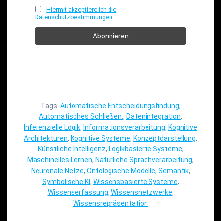
Hiermit akzeptiere ich die
Datenschutzbestimmungen
Tags:
Automatische Entscheidungsfindung
,
Automatisches Schließen.
,
Datenintegration
,
Inferenzielle Logik
,
Informationsverarbeitung
,
Kognitive
Architekturen
,
Kognitive Systeme
,
Konzeptdarstellung
,
Künstliche Intelligenz
,
Logikbasierte Systeme
,
Maschinelles Lernen
,
Natürliche Sprachverarbeitung
,
Neuronale Netze
,
Ontologische Modelle
,
Semantik
,
Symbolische KI
,
Wissensbasierte Systeme
,
Wissenserfassung
,
Wissensnetzwerke
,
Wissensrepräsentation