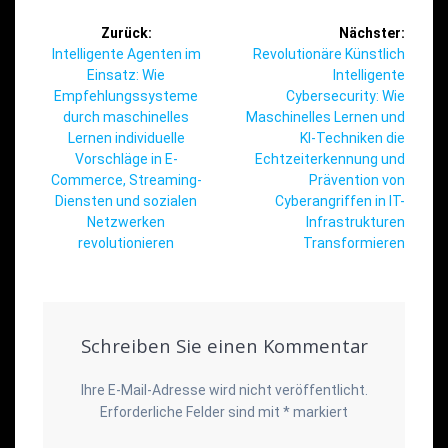
Beitragsnavigation
Zurück:
Nächster:
Vorheriger
Nächster
Intelligente Agenten im
Revolutionäre Künstlich
Beitrag:
Beitrag:
Einsatz: Wie
Intelligente
Empfehlungssysteme
Cybersecurity: Wie
durch maschinelles
Maschinelles Lernen und
Lernen individuelle
KI-Techniken die
Vorschläge in E-
Echtzeiterkennung und
Commerce, Streaming-
Prävention von
Diensten und sozialen
Cyberangriffen in IT-
Netzwerken
Infrastrukturen
revolutionieren
Transformieren
Schreiben Sie einen Kommentar
Ihre E-Mail-Adresse wird nicht veröffentlicht.
Erforderliche Felder sind mit
*
markiert