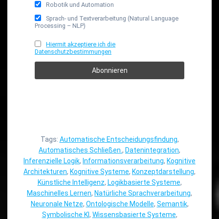
Robotik und Automation
Sprach- und Textverarbeitung (Natural Language
Processing – NLP)
Hiermit akzeptiere ich die
Datenschutzbestimmungen
Tags:
Automatische Entscheidungsfindung
,
Automatisches Schließen.
,
Datenintegration
,
Inferenzielle Logik
,
Informationsverarbeitung
,
Kognitive
Architekturen
,
Kognitive Systeme
,
Konzeptdarstellung
,
Künstliche Intelligenz
,
Logikbasierte Systeme
,
Maschinelles Lernen
,
Natürliche Sprachverarbeitung
,
Neuronale Netze
,
Ontologische Modelle
,
Semantik
,
Symbolische KI
,
Wissensbasierte Systeme
,