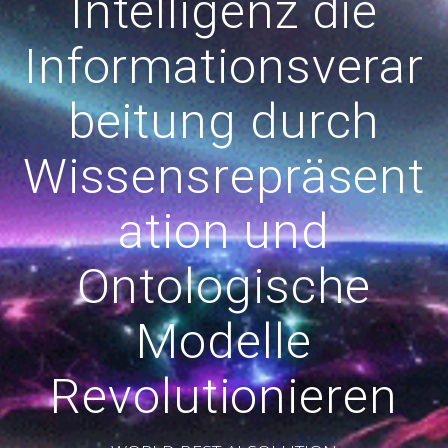
Intelligenz die
Informationsverar
beitung durch
Wissensrepräsent
ation und
Ontologische
Modelle
Revolutionieren