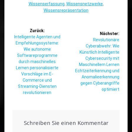
Wissenserfassung
,
Wissensnetzwerke
,
Wissensrepräsentation
Beitragsnavigation
Zurück:
Nächster:
Vorheriger
Intelligente Agenten und
Nächster
Revolutionäre
Beitrag:
Empfehlungssysteme:
Beitrag:
Cyberabwehr: Wie
Wie autonome
Künstlich Intelligente
Softwareprogramme
Cybersecurity mit
durch maschinelles
Maschinellem Lernen
Lernen personalisierte
Echtzeiterkennung und
Vorschläge im E-
Anomalieerkennung
Commerce und
gegen Cyberangriffe
Streaming-Diensten
optimiert
revolutionieren
Schreiben Sie einen Kommentar