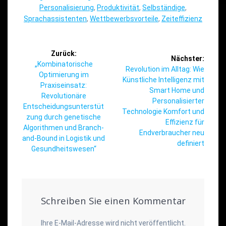
Personalisierung
,
Produktivität
,
Selbständige
,
Sprachassistenten
,
Wettbewerbsvorteile
,
Zeiteffizienz
Beitragsnavigation
Zurück:
Nächster:
Vorheriger
„Kombinatorische
Nächster
Revolution im Alltag: Wie
Beitrag:
Optimierung im
Beitrag:
Künstliche Intelligenz mit
Praxiseinsatz:
Smart Home und
Revolutionäre
Personalisierter
Entscheidungsunterstüt
Technologie Komfort und
zung durch genetische
Effizienz für
Algorithmen und Branch-
Endverbraucher neu
and-Bound in Logistik und
definiert
Gesundheitswesen“
Schreiben Sie einen Kommentar
Ihre E-Mail-Adresse wird nicht veröffentlicht.