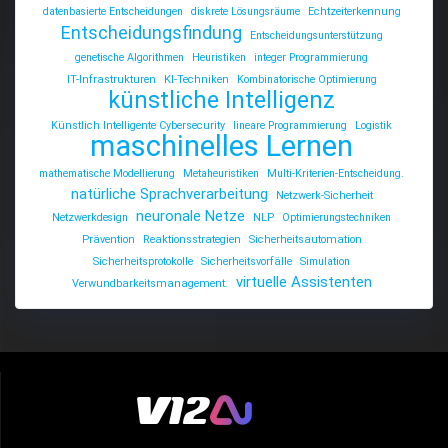
datenbasierte Entscheidungen
diskrete Lösungsräume
Echtzeiterkennung
Entscheidungsfindung
Entscheidungsunterstützung
genetische Algorithmen
Heuristiken
integer Programmierung
IT-Infrastrukturen
KI-Techniken
Kombinatorische Optimierung
künstliche Intelligenz
Künstlich Intelligente Cybersecurity
lineare Programmierung
Logistik
maschinelles Lernen
mathematische Modellierung
Metaheuristiken
Multi-Kriterien-Entscheidung.
natürliche Sprachverarbeitung
Netzwerk-Sicherheit
neuronale Netze
Netzwerkdesign
NLP
Optimierungstechniken
Prävention
Reaktionsstrategien
Sicherheitsautomation
Sicherheitsprotokolle
Sicherheitsvorfälle
Simulation
virtuelle Assistenten
Verwundbarkeitsmanagement.