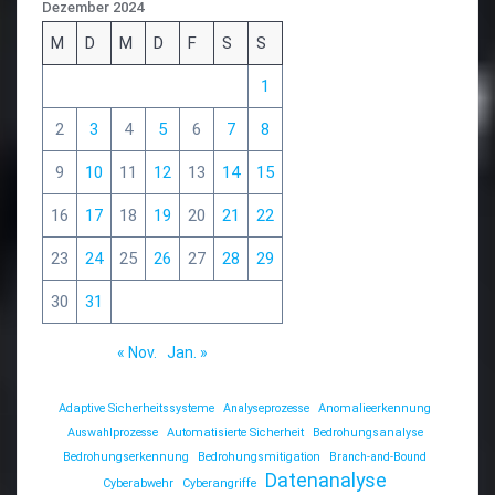
Dezember 2024
M
D
M
D
F
S
S
1
2
3
4
5
6
7
8
9
10
11
12
13
14
15
16
17
18
19
20
21
22
23
24
25
26
27
28
29
30
31
« Nov.
Jan. »
Adaptive Sicherheitssysteme
Analyseprozesse
Anomalieerkennung
Auswahlprozesse
Automatisierte Sicherheit
Bedrohungsanalyse
Bedrohungserkennung
Bedrohungsmitigation
Branch-and-Bound
Datenanalyse
Cyberabwehr
Cyberangriffe