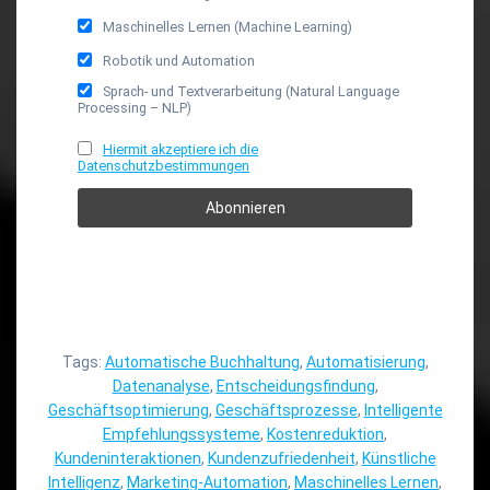
Maschinelles Lernen (Machine Learning)
Robotik und Automation
Sprach- und Textverarbeitung (Natural Language
Processing – NLP)
Hiermit akzeptiere ich die
Datenschutzbestimmungen
Tags:
Automatische Buchhaltung
,
Automatisierung
,
Datenanalyse
,
Entscheidungsfindung
,
Geschäftsoptimierung
,
Geschäftsprozesse
,
Intelligente
Empfehlungssysteme
,
Kostenreduktion
,
Kundeninteraktionen
,
Kundenzufriedenheit
,
Künstliche
Intelligenz
,
Marketing-Automation
,
Maschinelles Lernen
,