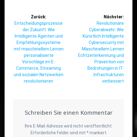
Beitragsnavigation
Zurück:
Nächster:
Vorheriger
Nächster
Entscheidungsprozesse
Revolutionäre
Beitrag:
Beitrag:
der Zukunft: Wie
Cyberabwehr: Wie
Intelligente Agenten und
Künstlich Intelligente
Empfehlungssysteme
Cybersecurity mit
mit maschinellem Lernen
Maschinellem Lernen
personalisierte
Echtzeiterkennung und
Vorschläge im E-
Prävention von
Commerce, Streaming
Bedrohungen in IT-
und sozialen Netzwerken
Infrastrukturen
revolutionieren
verbessert
Schreiben Sie einen Kommentar
Ihre E-Mail-Adresse wird nicht veröffentlicht.
Erforderliche Felder sind mit
*
markiert