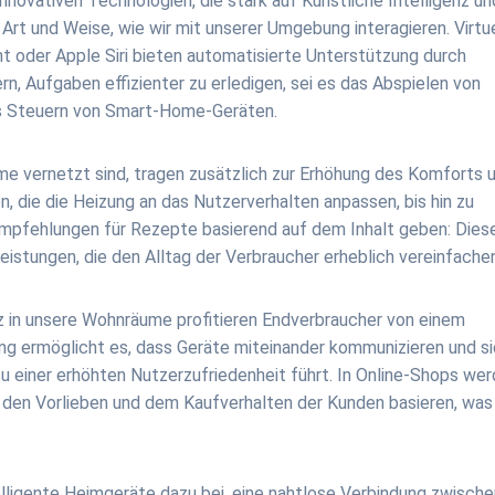
innovativen Technologien, die stark auf Künstliche Intelligenz un
 Art und Weise, wie wir mit unserer Umgebung interagieren. Virtu
t oder Apple Siri bieten automatisierte Unterstützung durch
, Aufgaben effizienter zu erledigen, sei es das Abspielen von
das Steuern von Smart-Home-Geräten.
me vernetzt sind, tragen zusätzlich zur Erhöhung des Komforts 
n, die die Heizung an das Nutzerverhalten anpassen, bis hin zu
 Empfehlungen für Rezepte basierend auf dem Inhalt geben: Dies
stungen, die den Alltag der Verbraucher erheblich vereinfachen
enz in unsere Wohnräume profitieren Endverbraucher von einem
rung ermöglicht es, dass Geräte miteinander kommunizieren und s
zu einer erhöhten Nutzerzufriedenheit führt. In Online-Shops we
f den Vorlieben und dem Kaufverhalten der Kunden basieren, was
elligente Heimgeräte dazu bei, eine nahtlose Verbindung zwisch