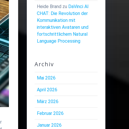
Heide Brand
zu
DaVinci AI
CHAT: Die Revolution der
Kommunikation mit
interaktiven Avataren und
fortschrittlichem Natural
Language Processing
Archiv
Mai 2026
April 2026
März 2026
Februar 2026
r
Januar 2026