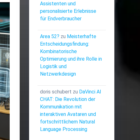
Assistenten und
personalisierte Erlebnisse
für Endverbraucher
Area 52?
zu
Meisterhafte
Entscheidungsfindung:
Kombinatorische
Optimierung und ihre Rolle in
Logistik und
Netzwerkdesign
doris schubert
zu
DaVinci AI
CHAT: Die Revolution der
Kommunikation mit
interaktiven Avataren und
fortschrittlichem Natural
Language Processing