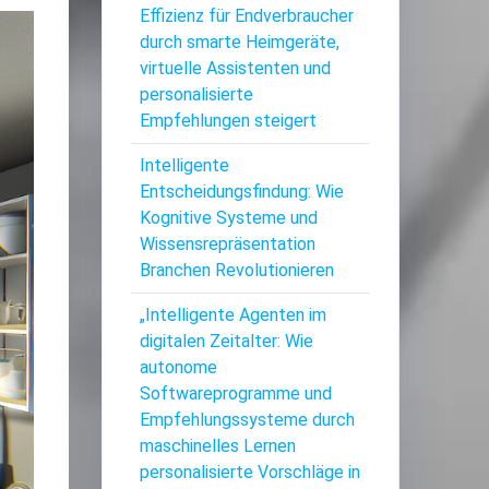
Effizienz für Endverbraucher
durch smarte Heimgeräte,
virtuelle Assistenten und
personalisierte
Empfehlungen steigert
Intelligente
Entscheidungsfindung: Wie
Kognitive Systeme und
Wissensrepräsentation
Branchen Revolutionieren
„Intelligente Agenten im
digitalen Zeitalter: Wie
autonome
Softwareprogramme und
Empfehlungssysteme durch
maschinelles Lernen
personalisierte Vorschläge in