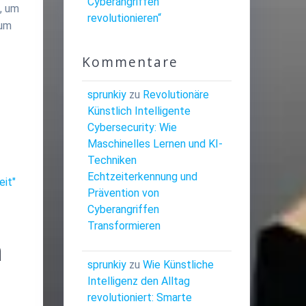
Cyberangriffen
, um
revolutionieren“
 um
Kommentare
n
sprunkiy
zu
Revolutionäre
Künstlich Intelligente
Cybersecurity: Wie
Maschinelles Lernen und KI-
Techniken
Echtzeiterkennung und
eit"
Prävention von
Cyberangriffen
Transformieren
n
sprunkiy
zu
Wie Künstliche
Intelligenz den Alltag
revolutioniert: Smarte