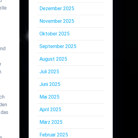
d
elle
Dezember 2025
November 2025
Oktober 2025
September 2025
und
August 2025
e
Juli 2025
.
Juni 2025
Mai 2025
ich
rden
April 2025
 das
März 2025
Februar 2025
en