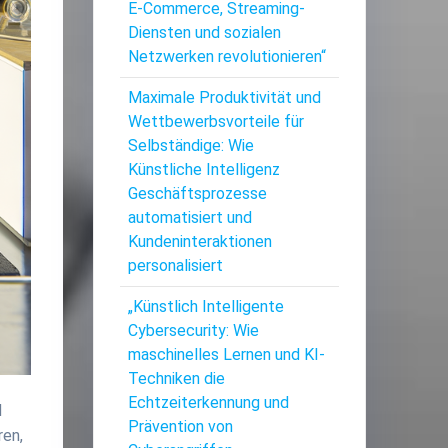
E-Commerce, Streaming-
Diensten und sozialen
Netzwerken revolutionieren“
Maximale Produktivität und
Wettbewerbsvorteile für
Selbständige: Wie
Künstliche Intelligenz
Geschäftsprozesse
automatisiert und
Kundeninteraktionen
personalisiert
„Künstlich Intelligente
Cybersecurity: Wie
maschinelles Lernen und KI-
Techniken die
Echtzeiterkennung und
d
Prävention von
ren,