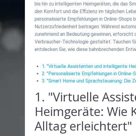
bis hin zu intelligenten Heimgeräten, die das 
den Komfort und die Effizienz im täglichen Leb
personalisierte Empfehlungen in Online-Shops b
Nutzerzufriedenheit beitragen. Während autom
zunehmend an Bedeutung gewinnen, erforscht die
Verbraucher-Technologie gestaltet. Tauchen Sie 
entdecken Sie, wie diese bahnbrechenden Entw
1. "Virtuelle Assistenten und intelligente He
2. "Personalisierte Empfehlungen in Online-
3. "Smart Home und Sprachsteuerung: Die Zu
1. "Virtuelle Assis
Heimgeräte: Wie K
Alltag erleichtert"