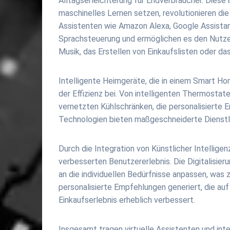
Alltagserleichterung für Endverbraucher. Diese 
maschinelles Lernen setzen, revolutionieren die
Assistenten wie Amazon Alexa, Google Assistan
Sprachsteuerung und ermöglichen es den Nutzern
Musik, das Erstellen von Einkaufslisten oder 
Intelligente Heimgeräte, die in einem Smart Ho
der Effizienz bei. Von intelligenten Thermostate
vernetzten Kühlschränken, die personalisierte
Technologien bieten maßgeschneiderte Dienstlei
Durch die Integration von Künstlicher Intellig
verbesserten Benutzererlebnis. Die Digitalisie
an die individuellen Bedürfnisse anpassen, was 
personalisierte Empfehlungen generiert, die au
Einkaufserlebnis erheblich verbessert.
Insgesamt tragen virtuelle Assistenten und int