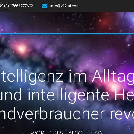
49 (0) 17663277602
info@v12-ai.com
telligenz im Alltag
und intelligente H
ndverbraucher revo
WORLD BEST AI SOLUTION