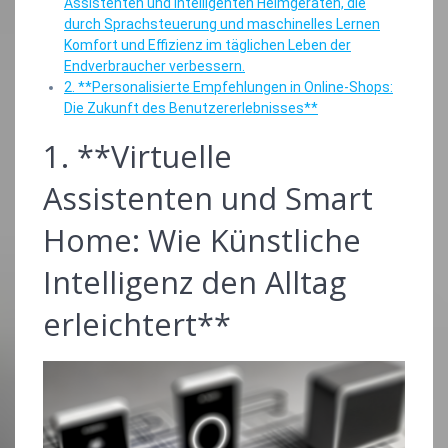
Assistenten und intelligenten Heimgeräten, die
durch Sprachsteuerung und maschinelles Lernen
Komfort und Effizienz im täglichen Leben der
Endverbraucher verbessern.
2. **Personalisierte Empfehlungen in Online-Shops:
Die Zukunft des Benutzererlebnisses**
1. **Virtuelle
Assistenten und Smart
Home: Wie Künstliche
Intelligenz den Alltag
erleichtert**