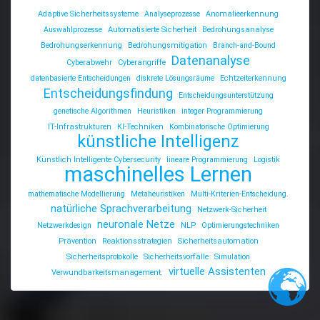
Adaptive Sicherheitssysteme
Analyseprozesse
Anomalieerkennung
Auswahlprozesse
Automatisierte Sicherheit
Bedrohungsanalyse
Bedrohungserkennung
Bedrohungsmitigation
Branch-and-Bound
Datenanalyse
Cyberabwehr
Cyberangriffe
datenbasierte Entscheidungen
diskrete Lösungsräume
Echtzeiterkennung
Entscheidungsfindung
Entscheidungsunterstützung
genetische Algorithmen
Heuristiken
integer Programmierung
IT-Infrastrukturen
KI-Techniken
Kombinatorische Optimierung
künstliche Intelligenz
Künstlich Intelligente Cybersecurity
lineare Programmierung
Logistik
maschinelles Lernen
mathematische Modellierung
Metaheuristiken
Multi-Kriterien-Entscheidung.
natürliche Sprachverarbeitung
Netzwerk-Sicherheit
neuronale Netze
Netzwerkdesign
NLP
Optimierungstechniken
Prävention
Reaktionsstrategien
Sicherheitsautomation
Sicherheitsprotokolle
Sicherheitsvorfälle
Simulation
virtuelle Assistenten
Verwundbarkeitsmanagement.