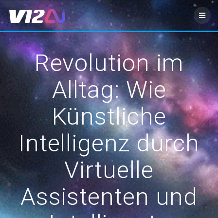
Zum
Inhalt
springen
Revolution im
Alltag: Wie
Künstliche
Intelligenz durch
Virtuelle
Assistenten und