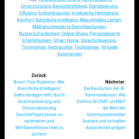
Unterstützung
,
Benutzererlebnis
,
Digitalisierung
,
Effizienz
,
Endverbraucher
,
Intelligente Heimgeräte
,
Komfort
,
Künstliche Intelligenz
,
Maschinelles Lernen
,
Maßgeschneiderte Dienstleistungen
,
Nutzerzufriedenheit
,
Online-Shops
,
Personalisierte
Empfehlungen
,
Smart Home
,
Sprachsteuerung
,
Technologie
,
Verbraucher-Technologie.
,
Virtuelle
Assistenten
Beitragsnavigation
Zurück:
Vorheriger
Boost Your Business: Wie
Nächster:
Beitrag:
Nächster
Künstliche Intelligenz
Die Revolution der AI-
Beitrag:
Selbständigen hilft, durch
Kommunikation: Wie
Automatisierung und
DaVinci AI CHAT und NLP
Personalisierung
die Welt der
Geschäftsprozesse zu
kommunizierenden
optimieren und
Avatare und virtuellen
Wettbewerbsvorteile zu
Assistenten prägen
sichern