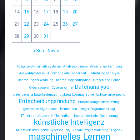
14
15
16
17
18
19
20
21
22
23
24
25
26
27
28
29
30
31
« Sep.
Nov. »
Adaptive Sicherheitssysteme
Analyseprozesse
Anomalieerkennung
Auswahlprozesse
Automatisierte Sicherheit
Bedrohungsanalyse
Bedrohungserkennung
Bedrohungsmitigation
Branch-and-Bound
Datenanalyse
Cyberabwehr
Cyberangriffe
datenbasierte Entscheidungen
diskrete Lösungsräume
Echtzeiterkennung
Entscheidungsfindung
Entscheidungsunterstützung
genetische Algorithmen
Heuristiken
integer Programmierung
IT-Infrastrukturen
KI-Techniken
Kombinatorische Optimierung
künstliche Intelligenz
Künstlich Intelligente Cybersecurity
lineare Programmierung
Logistik
maschinelles Lernen