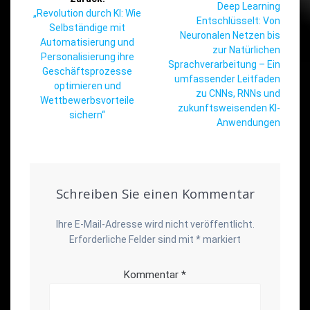
Nächster
Deep Learning
Vorheriger
„Revolution durch KI: Wie
Beitrag:
Entschlüsselt: Von
Beitrag:
Selbständige mit
Neuronalen Netzen bis
Automatisierung und
zur Natürlichen
Personalisierung ihre
Sprachverarbeitung – Ein
Geschäftsprozesse
umfassender Leitfaden
optimieren und
zu CNNs, RNNs und
Wettbewerbsvorteile
zukunftsweisenden KI-
sichern“
Anwendungen
Schreiben Sie einen Kommentar
Ihre E-Mail-Adresse wird nicht veröffentlicht.
Erforderliche Felder sind mit
*
markiert
Kommentar
*