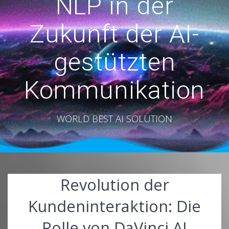
NLP in der
Zukunft der AI-
gestützten
Kommunikation
WORLD BEST AI SOLUTION
Revolution der
Kundeninteraktion: Die
Rolle von DaVinci AI