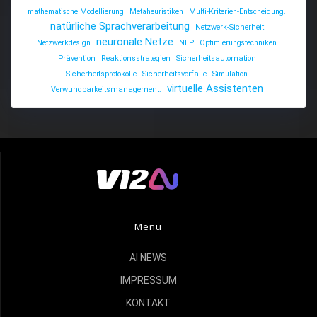
mathematische Modellierung
Metaheuristiken
Multi-Kriterien-Entscheidung.
natürliche Sprachverarbeitung
Netzwerk-Sicherheit
neuronale Netze
Netzwerkdesign
NLP
Optimierungstechniken
Prävention
Reaktionsstrategien
Sicherheitsautomation
Sicherheitsprotokolle
Sicherheitsvorfälle
Simulation
virtuelle Assistenten
Verwundbarkeitsmanagement.
Menu
AI NEWS
IMPRESSUM
KONTAKT