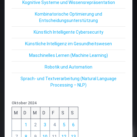
Kognitive Systeme und Wissensrepräsentation
Kombinatorische Optimierung und
Entscheidungsunterstützung
Künstlich Intelligente Cybersecurity
Künstliche Intelligenz im Gesundheitswesen
Maschinelles Lernen (Machine Learning)
Robotik und Automation
Sprach- und Textverarbeitung (Natural Language
Processing – NLP)
Oktober 2024
M
D
M
D
F
S
S
1
2
3
4
5
6
7
8
9
10
11
12
13