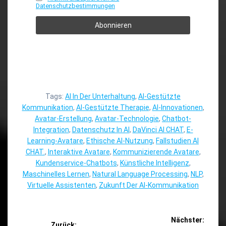
Datenschutzbestimmungen
Tags:
AI In Der Unterhaltung
,
AI-Gestützte
Kommunikation
,
AI-Gestützte Therapie
,
AI-Innovationen
,
Avatar-Erstellung
,
Avatar-Technologie
,
Chatbot-
Integration
,
Datenschutz In AI
,
DaVinci AI CHAT
,
E-
Learning-Avatare
,
Ethische AI-Nutzung
,
Fallstudien AI
CHAT.
,
Interaktive Avatare
,
Kommunizierende Avatare
,
Kundenservice-Chatbots
,
Künstliche Intelligenz
,
Maschinelles Lernen
,
Natural Language Processing
,
NLP
,
Virtuelle Assistenten
,
Zukunft Der AI-Kommunikation
Beitragsnavigation
Nächster:
Zurück: