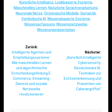
Künstliche Intelligenz
,
Logikbasierte Systeme
,
Maschinelles Lernen
,
Natürliche Sprachverarbeitung
,
Neuronale Netze
,
Ontologische Modelle
,
Semantik
,
Symbolische KI
,
Wissensbasierte Systeme
,
Wissenserfassung
,
Wissensnetzwerke
,
Wissensrepräsentation
Beitragsnavigation
Zurück:
Vorheriger
Intelligente Agenten und
Nächster:
Beitrag:
Nächster
Empfehlungssysteme:
„Künstlich Intelligente
Beitrag:
Wie maschinelles Lernen
Cybersecurity:
und algorithmische
Revolutionäre KI-
Entscheidungsfindung E-
Techniken zur
Commerce, Streaming-
Echtzeiterkennung und
Dienste und soziale
Prävention von
Netzwerke
Cyberangriffen“
revolutionieren