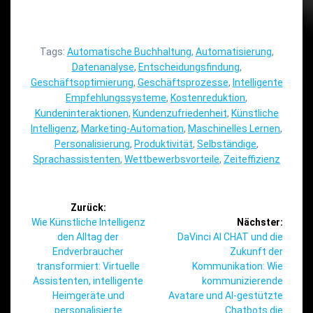
Tags:
Automatische Buchhaltung
,
Automatisierung
,
Datenanalyse
,
Entscheidungsfindung
,
Geschäftsoptimierung
,
Geschäftsprozesse
,
Intelligente
Empfehlungssysteme
,
Kostenreduktion
,
Kundeninteraktionen
,
Kundenzufriedenheit
,
Künstliche
Intelligenz
,
Marketing-Automation
,
Maschinelles Lernen
,
Personalisierung
,
Produktivität
,
Selbständige
,
Sprachassistenten
,
Wettbewerbsvorteile
,
Zeiteffizienz
Beitragsnavigation
Zurück:
Vorheriger
Wie Künstliche Intelligenz
Nächster:
Beitrag:
Nächster
den Alltag der
DaVinci AI CHAT und die
Beitrag:
Endverbraucher
Zukunft der
transformiert: Virtuelle
Kommunikation: Wie
Assistenten, intelligente
kommunizierende
Heimgeräte und
Avatare und AI-gestützte
personalisierte
Chatbots die