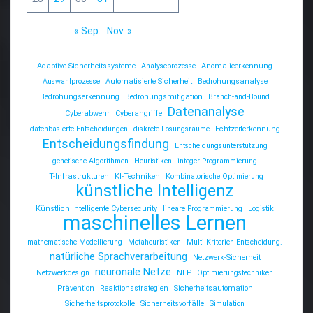
« Sep.
Nov. »
Adaptive Sicherheitssysteme
Analyseprozesse
Anomalieerkennung
Auswahlprozesse
Automatisierte Sicherheit
Bedrohungsanalyse
Bedrohungserkennung
Bedrohungsmitigation
Branch-and-Bound
Datenanalyse
Cyberabwehr
Cyberangriffe
datenbasierte Entscheidungen
diskrete Lösungsräume
Echtzeiterkennung
Entscheidungsfindung
Entscheidungsunterstützung
genetische Algorithmen
Heuristiken
integer Programmierung
IT-Infrastrukturen
KI-Techniken
Kombinatorische Optimierung
künstliche Intelligenz
Künstlich Intelligente Cybersecurity
lineare Programmierung
Logistik
maschinelles Lernen
mathematische Modellierung
Metaheuristiken
Multi-Kriterien-Entscheidung.
natürliche Sprachverarbeitung
Netzwerk-Sicherheit
neuronale Netze
Netzwerkdesign
NLP
Optimierungstechniken
Prävention
Reaktionsstrategien
Sicherheitsautomation
Sicherheitsprotokolle
Sicherheitsvorfälle
Simulation