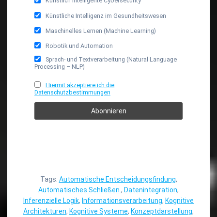
Künstlich Intelligente Cybersecurity
Künstliche Intelligenz im Gesundheitswesen
Maschinelles Lernen (Machine Learning)
Robotik und Automation
Sprach- und Textverarbeitung (Natural Language
Processing – NLP)
Hiermit akzeptiere ich die
Datenschutzbestimmungen
Tags:
Automatische Entscheidungsfindung
,
Automatisches Schließen.
,
Datenintegration
,
Inferenzielle Logik
,
Informationsverarbeitung
,
Kognitive
Architekturen
,
Kognitive Systeme
,
Konzeptdarstellung
,