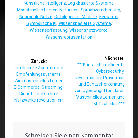
Künstliche Intelligenz
,
Logikbasierte Systeme
,
Maschinelles Lernen
,
Natürliche Sprachverarbeitung
,
Neuronale Netze
,
Ontologische Modelle
,
Semantik
,
Symbolische KI
,
Wissensbasierte Systeme
,
Wissenserfassung
,
Wissensnetzwerke
,
Wissensrepräsentation
Beitragsnavigation
Nächster:
Zurück:
Nächster
**“Künstlich Intelligente
Vorheriger
Intelligente Agenten und
Beitrag:
Cybersecurity:
Beitrag:
Empfehlungssysteme:
Revolutionäre Prävention
Wie maschinelles Lernen
und Echtzeiterkennung
E-Commerce, Streaming-
von Cyberangriffen durch
Dienste und soziale
Maschinelles Lernen und
Netzwerke revolutioniert
KI-Techniken“**
Schreiben Sie einen Kommentar