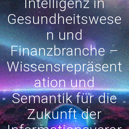
Intelligenz in
Gesundheitswese
n und
Finanzbranche –
Wissensrepräsent
ation und
Semantik für die
Zukunft der