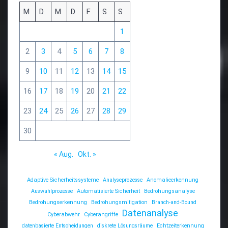
M
D
M
D
F
S
S
1
2
3
4
5
6
7
8
9
10
11
12
13
14
15
16
17
18
19
20
21
22
23
24
25
26
27
28
29
30
« Aug.
Okt. »
Adaptive Sicherheitssysteme
Analyseprozesse
Anomalieerkennung
Auswahlprozesse
Automatisierte Sicherheit
Bedrohungsanalyse
Bedrohungserkennung
Bedrohungsmitigation
Branch-and-Bound
Datenanalyse
Cyberabwehr
Cyberangriffe
datenbasierte Entscheidungen
diskrete Lösungsräume
Echtzeiterkennung