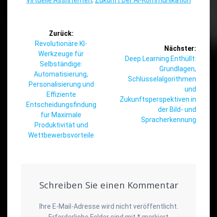
Beitragsnavigation
Zurück:
Vorheriger
Revolutionäre KI-
Nächster:
Beitrag:
Werkzeuge für
Nächster
Deep Learning Enthüllt:
Selbständige:
Beitrag:
Grundlagen,
Automatisierung,
Schlüsselalgorithmen
Personalisierung und
und
Effiziente
Zukunftsperspektiven in
Entscheidungsfindung
der Bild- und
für Maximale
Spracherkennung
Produktivität und
Wettbewerbsvorteile
Schreiben Sie einen Kommentar
Ihre E-Mail-Adresse wird nicht veröffentlicht.
Erforderliche Felder sind mit
*
markiert