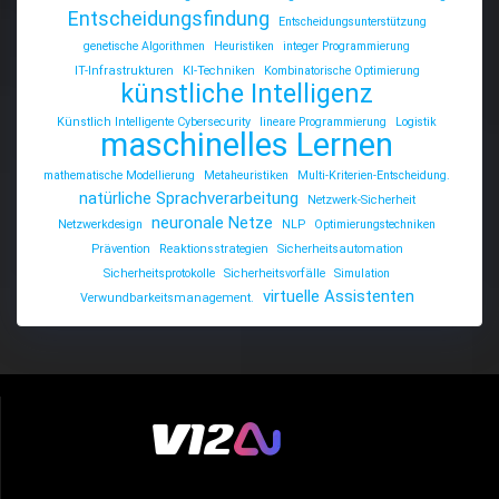
Entscheidungsfindung
Entscheidungsunterstützung
genetische Algorithmen
Heuristiken
integer Programmierung
IT-Infrastrukturen
KI-Techniken
Kombinatorische Optimierung
künstliche Intelligenz
Künstlich Intelligente Cybersecurity
lineare Programmierung
Logistik
maschinelles Lernen
mathematische Modellierung
Metaheuristiken
Multi-Kriterien-Entscheidung.
natürliche Sprachverarbeitung
Netzwerk-Sicherheit
neuronale Netze
Netzwerkdesign
NLP
Optimierungstechniken
Prävention
Reaktionsstrategien
Sicherheitsautomation
Sicherheitsprotokolle
Sicherheitsvorfälle
Simulation
virtuelle Assistenten
Verwundbarkeitsmanagement.