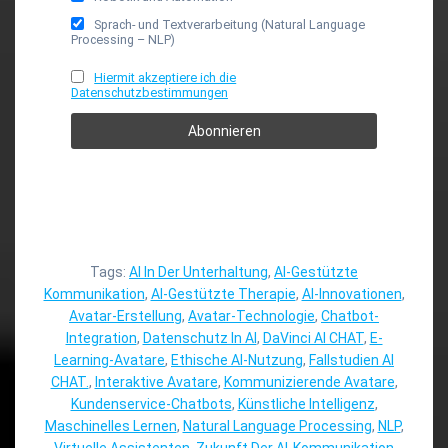
Sprach- und Textverarbeitung (Natural Language
Processing – NLP)
Hiermit akzeptiere ich die
Datenschutzbestimmungen
Tags:
AI In Der Unterhaltung
,
AI-Gestützte
Kommunikation
,
AI-Gestützte Therapie
,
AI-Innovationen
,
Avatar-Erstellung
,
Avatar-Technologie
,
Chatbot-
Integration
,
Datenschutz In AI
,
DaVinci AI CHAT
,
E-
Learning-Avatare
,
Ethische AI-Nutzung
,
Fallstudien AI
CHAT.
,
Interaktive Avatare
,
Kommunizierende Avatare
,
Kundenservice-Chatbots
,
Künstliche Intelligenz
,
Maschinelles Lernen
,
Natural Language Processing
,
NLP
,
Virtuelle Assistenten
,
Zukunft Der AI-Kommunikation