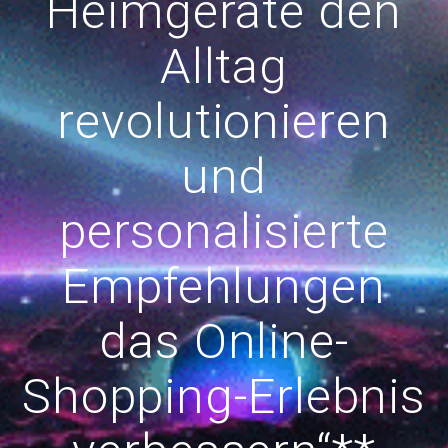
Heimgeräte den
Alltag
revolutionieren
und
personalisierte
Empfehlungen
das Online-
Shopping-Erlebnis