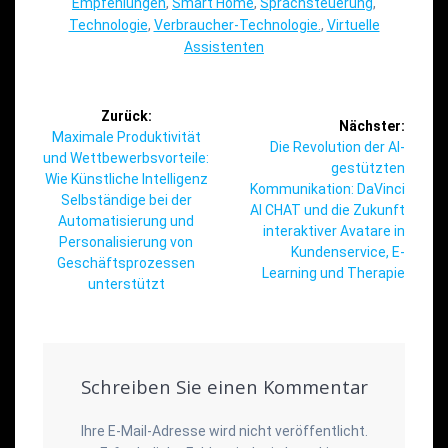
Empfehlungen
,
Smart Home
,
Sprachsteuerung
,
Technologie
,
Verbraucher-Technologie.
,
Virtuelle
Assistenten
Beitragsnavigation
Zurück:
Nächster:
Vorheriger
Maximale Produktivität
Nächster
Die Revolution der AI-
Beitrag:
und Wettbewerbsvorteile:
Beitrag:
gestützten
Wie Künstliche Intelligenz
Kommunikation: DaVinci
Selbständige bei der
AI CHAT und die Zukunft
Automatisierung und
interaktiver Avatare in
Personalisierung von
Kundenservice, E-
Geschäftsprozessen
Learning und Therapie
unterstützt
Schreiben Sie einen Kommentar
Ihre E-Mail-Adresse wird nicht veröffentlicht.