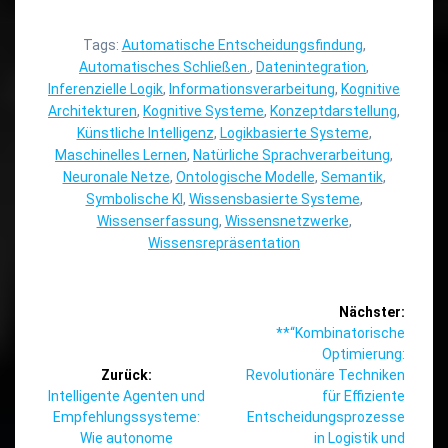
Tags:
Automatische Entscheidungsfindung
,
Automatisches Schließen.
,
Datenintegration
,
Inferenzielle Logik
,
Informationsverarbeitung
,
Kognitive
Architekturen
,
Kognitive Systeme
,
Konzeptdarstellung
,
Künstliche Intelligenz
,
Logikbasierte Systeme
,
Maschinelles Lernen
,
Natürliche Sprachverarbeitung
,
Neuronale Netze
,
Ontologische Modelle
,
Semantik
,
Symbolische KI
,
Wissensbasierte Systeme
,
Wissenserfassung
,
Wissensnetzwerke
,
Wissensrepräsentation
Beitragsnavigation
Nächster:
Nächster
**“Kombinatorische
Beitrag:
Optimierung:
Zurück:
Revolutionäre Techniken
Vorheriger
Intelligente Agenten und
für Effiziente
Beitrag:
Empfehlungssysteme:
Entscheidungsprozesse
Wie autonome
in Logistik und