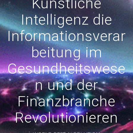
Künstliche
Intelligenz die
Informationsverar
beitung im
Gesundheitswese
n und der
Finanzbranche
Revolutionieren