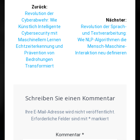
Beitragsnavigation
Zurück:
Vorheriger
Revolution der
Beitrag:
Cyberabwehr: Wie
Nächster:
Nächster
Künstlich Intelligente
Revolution der Sprach-
Beitrag:
Cybersecurity mit
und Textverarbeitung:
Maschinellem Lernen
Wie NLP-Algorithmen die
Echtzeiterkennung und
Mensch-Maschine-
Prävention von
Interaktion neu definieren
Bedrohungen
Transformiert
Schreiben Sie einen Kommentar
Ihre E-Mail-Adresse wird nicht veröffentlicht.
Erforderliche Felder sind mit
*
markiert
Kommentar
*