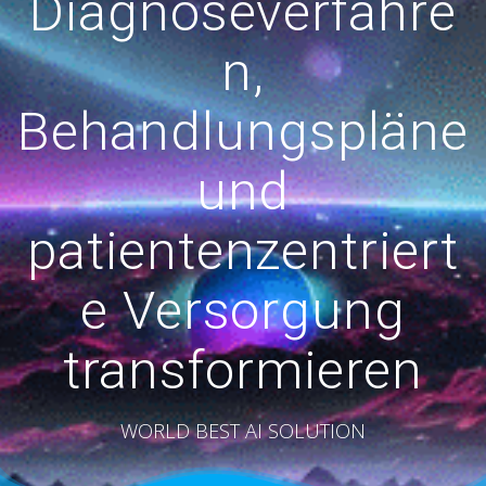
Diagnoseverfahre
n,
Behandlungspläne
und
patientenzentriert
e Versorgung
transformieren
WORLD BEST AI SOLUTION