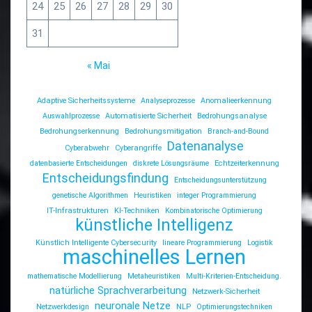
24
25
26
27
28
29
30
31
« Mai
Adaptive Sicherheitssysteme
Analyseprozesse
Anomalieerkennung
Auswahlprozesse
Automatisierte Sicherheit
Bedrohungsanalyse
Bedrohungserkennung
Bedrohungsmitigation
Branch-and-Bound
Datenanalyse
Cyberabwehr
Cyberangriffe
datenbasierte Entscheidungen
diskrete Lösungsräume
Echtzeiterkennung
Entscheidungsfindung
Entscheidungsunterstützung
genetische Algorithmen
Heuristiken
integer Programmierung
IT-Infrastrukturen
KI-Techniken
Kombinatorische Optimierung
künstliche Intelligenz
Künstlich Intelligente Cybersecurity
lineare Programmierung
Logistik
maschinelles Lernen
mathematische Modellierung
Metaheuristiken
Multi-Kriterien-Entscheidung.
natürliche Sprachverarbeitung
Netzwerk-Sicherheit
neuronale Netze
Netzwerkdesign
NLP
Optimierungstechniken