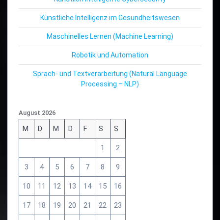
Künstliche Intelligenz im Gesundheitswesen
Maschinelles Lernen (Machine Learning)
Robotik und Automation
Sprach- und Textverarbeitung (Natural Language
Processing – NLP)
August 2026
M
D
M
D
F
S
S
1
2
3
4
5
6
7
8
9
10
11
12
13
14
15
16
17
18
19
20
21
22
23