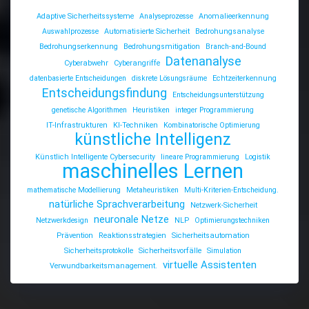
Adaptive Sicherheitssysteme
Analyseprozesse
Anomalieerkennung
Auswahlprozesse
Automatisierte Sicherheit
Bedrohungsanalyse
Bedrohungserkennung
Bedrohungsmitigation
Branch-and-Bound
Datenanalyse
Cyberabwehr
Cyberangriffe
datenbasierte Entscheidungen
diskrete Lösungsräume
Echtzeiterkennung
Entscheidungsfindung
Entscheidungsunterstützung
genetische Algorithmen
Heuristiken
integer Programmierung
IT-Infrastrukturen
KI-Techniken
Kombinatorische Optimierung
künstliche Intelligenz
Künstlich Intelligente Cybersecurity
lineare Programmierung
Logistik
maschinelles Lernen
mathematische Modellierung
Metaheuristiken
Multi-Kriterien-Entscheidung.
natürliche Sprachverarbeitung
Netzwerk-Sicherheit
neuronale Netze
Netzwerkdesign
NLP
Optimierungstechniken
Prävention
Reaktionsstrategien
Sicherheitsautomation
Sicherheitsprotokolle
Sicherheitsvorfälle
Simulation
virtuelle Assistenten
Verwundbarkeitsmanagement.