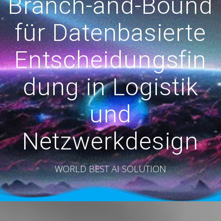
Branch-and-Bound
für Datenbasierte
Entscheidungsfin
dung in Logistik
und
Netzwerkdesign
WORLD BEST AI SOLUTION