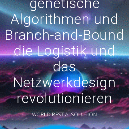
genetische
Algorithmen und
Branch-and-Bound
die Logistik und
das
Netzwerkdesign
revolutionieren
WORLD BEST AI SOLUTION