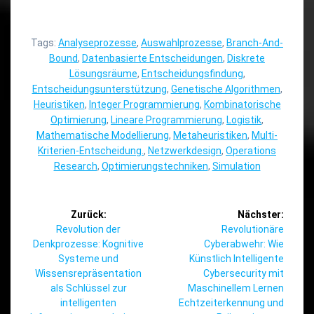
Tags:
Analyseprozesse
,
Auswahlprozesse
,
Branch-And-
Bound
,
Datenbasierte Entscheidungen
,
Diskrete
Lösungsräume
,
Entscheidungsfindung
,
Entscheidungsunterstützung
,
Genetische Algorithmen
,
Heuristiken
,
Integer Programmierung
,
Kombinatorische
Optimierung
,
Lineare Programmierung
,
Logistik
,
Mathematische Modellierung
,
Metaheuristiken
,
Multi-
Kriterien-Entscheidung.
,
Netzwerkdesign
,
Operations
Research
,
Optimierungstechniken
,
Simulation
Beitragsnavigation
Zurück:
Nächster:
Vorheriger
Nächster
Revolution der
Revolutionäre
Beitrag:
Beitrag:
Denkprozesse: Kognitive
Cyberabwehr: Wie
Systeme und
Künstlich Intelligente
Wissensrepräsentation
Cybersecurity mit
als Schlüssel zur
Maschinellem Lernen
intelligenten
Echtzeiterkennung und