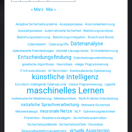
« März
Mai »
Adaptive Sicherheitssysteme
Analyseprozesse
Anomalieerkennung
Auswahlprozesse
Automatisierte Sicherheit
Bedrohungsanalyse
Bedrohungserkennung
Bedrohungsmitigation
Branch-and-Bound
Datenanalyse
Cyberabwehr
Cyberangriffe
datenbasierte Entscheidungen
diskrete Lösungsräume
Echtzeiterkennung
Entscheidungsfindung
Entscheidungsunterstützung
genetische Algorithmen
Heuristiken
integer Programmierung
IT-Infrastrukturen
KI-Techniken
Kombinatorische Optimierung
künstliche Intelligenz
Künstlich Intelligente Cybersecurity
lineare Programmierung
Logistik
maschinelles Lernen
mathematische Modellierung
Metaheuristiken
Multi-Kriterien-Entscheidung.
natürliche Sprachverarbeitung
Netzwerk-Sicherheit
neuronale Netze
Netzwerkdesign
NLP
Optimierungstechniken
Prävention
Reaktionsstrategien
Sicherheitsautomation
Sicherheitsprotokolle
Sicherheitsvorfälle
Simulation
virtuelle Assistenten
Verwundbarkeitsmanagement.