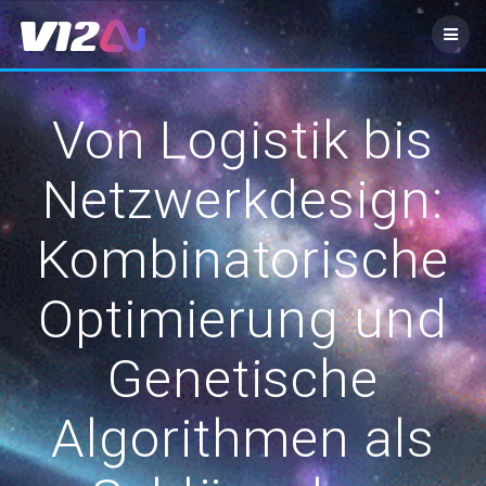
Zum
Inhalt
springen
Von Logistik bis
Netzwerkdesign:
Kombinatorische
Optimierung und
Genetische
Algorithmen als