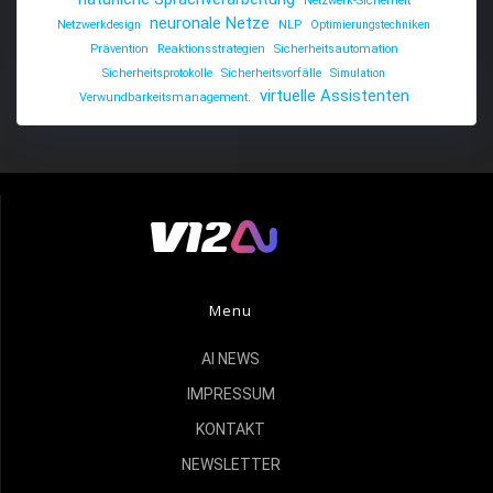
Netzwerk-Sicherheit
neuronale Netze
Netzwerkdesign
NLP
Optimierungstechniken
Prävention
Reaktionsstrategien
Sicherheitsautomation
Sicherheitsprotokolle
Sicherheitsvorfälle
Simulation
virtuelle Assistenten
Verwundbarkeitsmanagement.
Menu
AI NEWS
IMPRESSUM
KONTAKT
NEWSLETTER