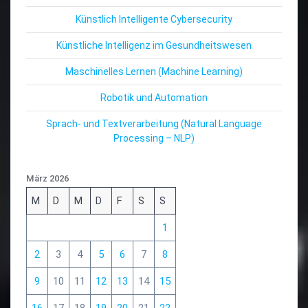
Künstlich Intelligente Cybersecurity
Künstliche Intelligenz im Gesundheitswesen
Maschinelles Lernen (Machine Learning)
Robotik und Automation
Sprach- und Textverarbeitung (Natural Language
Processing – NLP)
März 2026
M
D
M
D
F
S
S
1
2
3
4
5
6
7
8
9
10
11
12
13
14
15
16
17
18
19
20
21
22