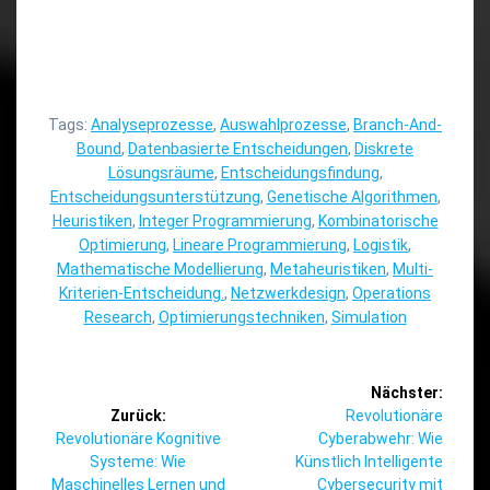
Tags:
Analyseprozesse
,
Auswahlprozesse
,
Branch-And-
Bound
,
Datenbasierte Entscheidungen
,
Diskrete
Lösungsräume
,
Entscheidungsfindung
,
Entscheidungsunterstützung
,
Genetische Algorithmen
,
Heuristiken
,
Integer Programmierung
,
Kombinatorische
Optimierung
,
Lineare Programmierung
,
Logistik
,
Mathematische Modellierung
,
Metaheuristiken
,
Multi-
Kriterien-Entscheidung.
,
Netzwerkdesign
,
Operations
Research
,
Optimierungstechniken
,
Simulation
Beitragsnavigation
Nächster:
Nächster
Zurück:
Revolutionäre
Vorheriger
Beitrag:
Revolutionäre Kognitive
Cyberabwehr: Wie
Beitrag:
Systeme: Wie
Künstlich Intelligente
Maschinelles Lernen und
Cybersecurity mit