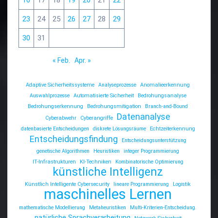
23
24
25
26
27
28
29
30
31
« Feb.
Apr. »
Adaptive Sicherheitssysteme
Analyseprozesse
Anomalieerkennung
Auswahlprozesse
Automatisierte Sicherheit
Bedrohungsanalyse
Bedrohungserkennung
Bedrohungsmitigation
Branch-and-Bound
Datenanalyse
Cyberabwehr
Cyberangriffe
datenbasierte Entscheidungen
diskrete Lösungsräume
Echtzeiterkennung
Entscheidungsfindung
Entscheidungsunterstützung
genetische Algorithmen
Heuristiken
integer Programmierung
IT-Infrastrukturen
KI-Techniken
Kombinatorische Optimierung
künstliche Intelligenz
Künstlich Intelligente Cybersecurity
lineare Programmierung
Logistik
maschinelles Lernen
mathematische Modellierung
Metaheuristiken
Multi-Kriterien-Entscheidung.
natürliche Sprachverarbeitung