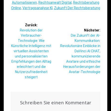
Automatisieren
,
Rechtsanwalt Digital
,
Rechtsberatung
Online
,
Vertragsanalyse KI
,
Zukunft Der Rechtsberatung
Beitragsnavigation
Zurück:
Vorheriger
Revolution der
Nächster:
Beitrag:
Nächster
Verbraucher-
Die Zukunft der AI-
Beitrag:
Technologie: Wie
Kommunikation:
Künstliche Intelligenz mit
Revolutionäre Einblicke in
virtuellen Assistenten
DaVinci AI CHAT,
und personalisierten
kommunizierende
Empfehlungen den Alltag
Avatare und ethische
erleichtert und die
Herausforderungen der
Nutzerzufriedenheit
Avatar-Technologie
steigert
Schreiben Sie einen Kommentar