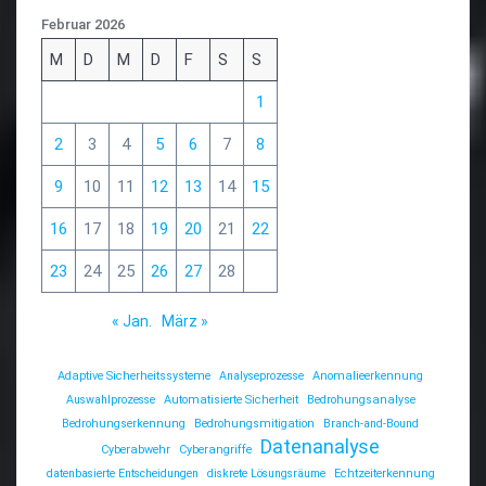
Februar 2026
M
D
M
D
F
S
S
1
2
3
4
5
6
7
8
9
10
11
12
13
14
15
16
17
18
19
20
21
22
23
24
25
26
27
28
« Jan.
März »
Adaptive Sicherheitssysteme
Analyseprozesse
Anomalieerkennung
Auswahlprozesse
Automatisierte Sicherheit
Bedrohungsanalyse
Bedrohungserkennung
Bedrohungsmitigation
Branch-and-Bound
Datenanalyse
Cyberabwehr
Cyberangriffe
datenbasierte Entscheidungen
diskrete Lösungsräume
Echtzeiterkennung