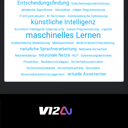
Entscheidungsfindung
Entscheidungsunterstützung
genetische Algorithmen
Heuristiken
integer Programmierung
IT-Infrastrukturen
KI-Techniken
Kombinatorische Optimierung
künstliche Intelligenz
Künstlich Intelligente Cybersecurity
lineare Programmierung
Logistik
maschinelles Lernen
mathematische Modellierung
Metaheuristiken
Multi-Kriterien-Entscheidung.
natürliche Sprachverarbeitung
Netzwerk-Sicherheit
neuronale Netze
Netzwerkdesign
NLP
Optimierungstechniken
Prävention
Reaktionsstrategien
Sicherheitsautomation
Sicherheitsprotokolle
Sicherheitsvorfälle
Simulation
virtuelle Assistenten
Verwundbarkeitsmanagement.