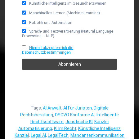
Künstliche Intelligenz im Gesundheitswesen
Maschinelles Lernen (Machine Learning)
Robotik und Automation
Sprach- und Textverarbeitung (Natural Language
Processing – NLP)
Hiermit akzeptiere ich die
Datenschutzbestimmungen
Tags:
AI Anwalt
,
AI Für Juristen
,
Digitale
Rechtsberatung
,
DSGVO Konforme AI
,
Intelligente
Rechtssoftware
,
Juristische KI
,
Kanzlei
Automatisierung
,
KI Im Recht
,
Künstliche Intelligenz
Kanzlei
,
Legal AI
,
LegalTech
,
Mandantenkommunikation