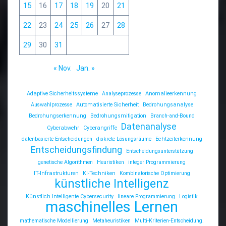
15
16
17
18
19
20
21
22
23
24
25
26
27
28
29
30
31
« Nov.
Jan. »
Adaptive Sicherheitssysteme
Analyseprozesse
Anomalieerkennung
Auswahlprozesse
Automatisierte Sicherheit
Bedrohungsanalyse
Bedrohungserkennung
Bedrohungsmitigation
Branch-and-Bound
Datenanalyse
Cyberabwehr
Cyberangriffe
datenbasierte Entscheidungen
diskrete Lösungsräume
Echtzeiterkennung
Entscheidungsfindung
Entscheidungsunterstützung
genetische Algorithmen
Heuristiken
integer Programmierung
IT-Infrastrukturen
KI-Techniken
Kombinatorische Optimierung
künstliche Intelligenz
Künstlich Intelligente Cybersecurity
lineare Programmierung
Logistik
maschinelles Lernen
mathematische Modellierung
Metaheuristiken
Multi-Kriterien-Entscheidung.