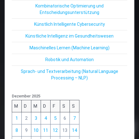
Kombinatorische Optimierung und
Entscheidungsunterstützung
Künstlich Intelligente Cybersecurity
Künstliche Intelligenz im Gesundheitswesen
Maschinelles Lernen (Machine Learning)
Robotik und Automation
Sprach- und Textverarbeitung (Natural Language
Processing – NLP)
Dezember 2025
M
D
M
D
F
S
S
1
2
3
4
5
6
7
8
9
10
11
12
13
14