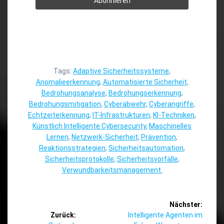
Tags:
Adaptive Sicherheitssysteme
,
Anomalieerkennung
,
Automatisierte Sicherheit
,
Bedrohungsanalyse
,
Bedrohungserkennung
,
Bedrohungsmitigation
,
Cyberabwehr
,
Cyberangriffe
,
Echtzeiterkennung
,
IT-Infrastrukturen
,
KI-Techniken
,
Künstlich Intelligente Cybersecurity
,
Maschinelles
Lernen
,
Netzwerk-Sicherheit
,
Prävention
,
Reaktionsstrategien
,
Sicherheitsautomation
,
Sicherheitsprotokolle
,
Sicherheitsvorfälle
,
Verwundbarkeitsmanagement.
Beitragsnavigation
Nächster:
Nächster
Zurück:
Intelligente Agenten im