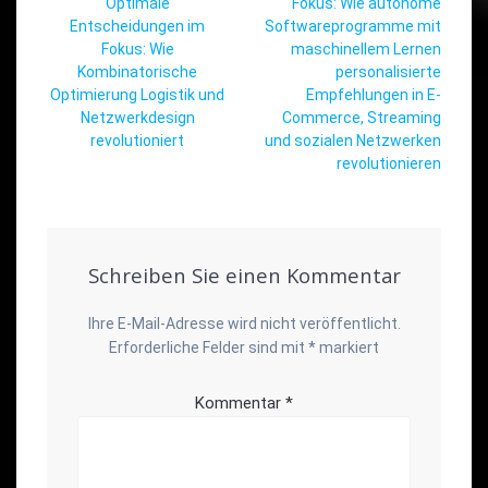
Vorheriger
Beitrag:
Optimale
Fokus: Wie autonome
Beitrag:
Entscheidungen im
Softwareprogramme mit
Fokus: Wie
maschinellem Lernen
Kombinatorische
personalisierte
Optimierung Logistik und
Empfehlungen in E-
Netzwerkdesign
Commerce, Streaming
revolutioniert
und sozialen Netzwerken
revolutionieren
Schreiben Sie einen Kommentar
Ihre E-Mail-Adresse wird nicht veröffentlicht.
Erforderliche Felder sind mit
*
markiert
Kommentar
*