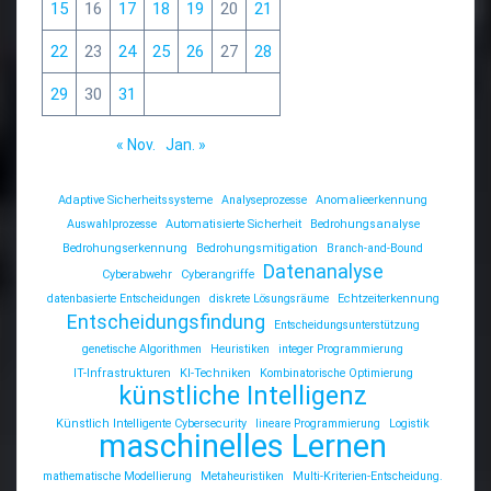
15
16
17
18
19
20
21
22
23
24
25
26
27
28
29
30
31
« Nov.
Jan. »
Adaptive Sicherheitssysteme
Analyseprozesse
Anomalieerkennung
Auswahlprozesse
Automatisierte Sicherheit
Bedrohungsanalyse
Bedrohungserkennung
Bedrohungsmitigation
Branch-and-Bound
Datenanalyse
Cyberabwehr
Cyberangriffe
datenbasierte Entscheidungen
diskrete Lösungsräume
Echtzeiterkennung
Entscheidungsfindung
Entscheidungsunterstützung
genetische Algorithmen
Heuristiken
integer Programmierung
IT-Infrastrukturen
KI-Techniken
Kombinatorische Optimierung
künstliche Intelligenz
Künstlich Intelligente Cybersecurity
lineare Programmierung
Logistik
maschinelles Lernen
mathematische Modellierung
Metaheuristiken
Multi-Kriterien-Entscheidung.