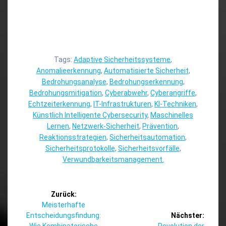
Tags:
Adaptive Sicherheitssysteme
,
Anomalieerkennung
,
Automatisierte Sicherheit
,
Bedrohungsanalyse
,
Bedrohungserkennung
,
Bedrohungsmitigation
,
Cyberabwehr
,
Cyberangriffe
,
Echtzeiterkennung
,
IT-Infrastrukturen
,
KI-Techniken
,
Künstlich Intelligente Cybersecurity
,
Maschinelles
Lernen
,
Netzwerk-Sicherheit
,
Prävention
,
Reaktionsstrategien
,
Sicherheitsautomation
,
Sicherheitsprotokolle
,
Sicherheitsvorfälle
,
Verwundbarkeitsmanagement.
Beitragsnavigation
Zurück:
Vorheriger
Meisterhafte
Beitrag:
Entscheidungsfindung:
Nächster:
Nächster
Wie Kombinatorische
Revolution der