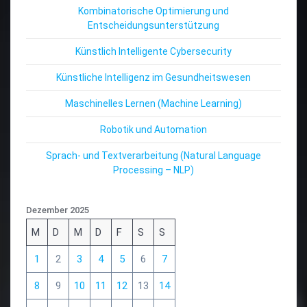
Kombinatorische Optimierung und
Entscheidungsunterstützung
Künstlich Intelligente Cybersecurity
Künstliche Intelligenz im Gesundheitswesen
Maschinelles Lernen (Machine Learning)
Robotik und Automation
Sprach- und Textverarbeitung (Natural Language
Processing – NLP)
Dezember 2025
M
D
M
D
F
S
S
1
2
3
4
5
6
7
8
9
10
11
12
13
14