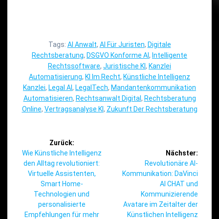
Tags:
AI Anwalt
,
AI Für Juristen
,
Digitale
Rechtsberatung
,
DSGVO Konforme AI
,
Intelligente
Rechtssoftware
,
Juristische KI
,
Kanzlei
Automatisierung
,
KI Im Recht
,
Künstliche Intelligenz
Kanzlei
,
Legal AI
,
LegalTech
,
Mandantenkommunikation
Automatisieren
,
Rechtsanwalt Digital
,
Rechtsberatung
Online
,
Vertragsanalyse KI
,
Zukunft Der Rechtsberatung
Beitragsnavigation
Zurück:
Vorheriger
Wie Künstliche Intelligenz
Nächster:
Beitrag:
Nächster
den Alltag revolutioniert:
Revolutionäre AI-
Beitrag:
Virtuelle Assistenten,
Kommunikation: DaVinci
Smart Home-
AI CHAT und
Technologien und
Kommunizierende
personalisierte
Avatare im Zeitalter der
Empfehlungen für mehr
Künstlichen Intelligenz