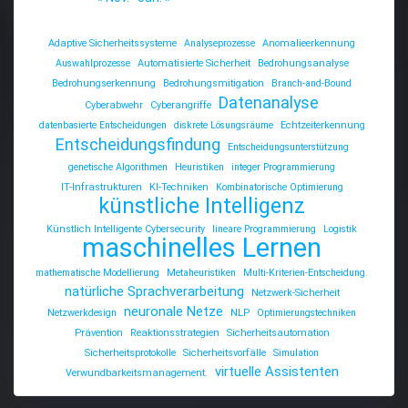
Adaptive Sicherheitssysteme
Analyseprozesse
Anomalieerkennung
Auswahlprozesse
Automatisierte Sicherheit
Bedrohungsanalyse
Bedrohungserkennung
Bedrohungsmitigation
Branch-and-Bound
Datenanalyse
Cyberabwehr
Cyberangriffe
datenbasierte Entscheidungen
diskrete Lösungsräume
Echtzeiterkennung
Entscheidungsfindung
Entscheidungsunterstützung
genetische Algorithmen
Heuristiken
integer Programmierung
IT-Infrastrukturen
KI-Techniken
Kombinatorische Optimierung
künstliche Intelligenz
Künstlich Intelligente Cybersecurity
lineare Programmierung
Logistik
maschinelles Lernen
mathematische Modellierung
Metaheuristiken
Multi-Kriterien-Entscheidung.
natürliche Sprachverarbeitung
Netzwerk-Sicherheit
neuronale Netze
Netzwerkdesign
NLP
Optimierungstechniken
Prävention
Reaktionsstrategien
Sicherheitsautomation
Sicherheitsprotokolle
Sicherheitsvorfälle
Simulation
virtuelle Assistenten
Verwundbarkeitsmanagement.