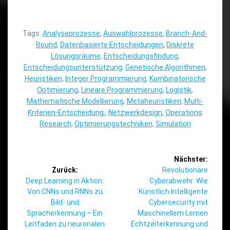
Tags:
Analyseprozesse
,
Auswahlprozesse
,
Branch-And-
Bound
,
Datenbasierte Entscheidungen
,
Diskrete
Lösungsräume
,
Entscheidungsfindung
,
Entscheidungsunterstützung
,
Genetische Algorithmen
,
Heuristiken
,
Integer Programmierung
,
Kombinatorische
Optimierung
,
Lineare Programmierung
,
Logistik
,
Mathematische Modellierung
,
Metaheuristiken
,
Multi-
Kriterien-Entscheidung.
,
Netzwerkdesign
,
Operations
Research
,
Optimierungstechniken
,
Simulation
Beitragsnavigation
Nächster:
Nächster
Zurück:
Revolutionäre
Vorheriger
Beitrag:
Deep Learning in Aktion:
Cyberabwehr: Wie
Beitrag:
Von CNNs und RNNs zu
Künstlich Intelligente
Bild- und
Cybersecurity mit
Spracherkennung – Ein
Maschinellem Lernen
Leitfaden zu neuronalen
Echtzeiterkennung und