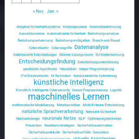
« Nov.
Jan. »
Adaptive Sicherheitssysteme
Analyseprozesse
Anomalieerkennung
Auswahlprozesse
Automatisierte Sicherheit
Bedrohungsanalyse
Bedrohungserkennung
Bedrohungsmitigation
Branch-and-Bound
Datenanalyse
Cyberabwehr
Cyberangriffe
datenbasierte Entscheidungen
diskrete Lösungsräume
Echtzeiterkennung
Entscheidungsfindung
Entscheidungsunterstützung
genetische Algorithmen
Heuristiken
integer Programmierung
IT-Infrastrukturen
KI-Techniken
Kombinatorische Optimierung
künstliche Intelligenz
Künstlich Intelligente Cybersecurity
lineare Programmierung
Logistik
maschinelles Lernen
mathematische Modellierung
Metaheuristiken
Multi-Kriterien-Entscheidung.
natürliche Sprachverarbeitung
Netzwerk-Sicherheit
neuronale Netze
Netzwerkdesign
NLP
Optimierungstechniken
Prävention
Reaktionsstrategien
Sicherheitsautomation
Sicherheitsprotokolle
Sicherheitsvorfälle
Simulation
virtuelle Assistenten