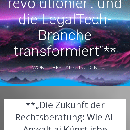
revolutioniert und
die LegalTech-
Branche
transformiert“**
WORLD BEST AI SOLUTION
**„Die Zukunft der
Rechtsberatung: Wie Ai-
Anwalt.ai Künstliche