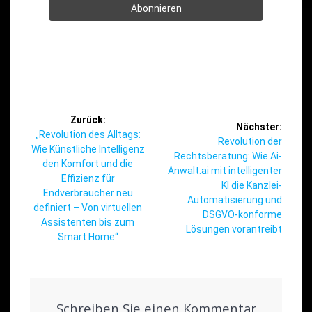
Beitragsnavigation
Zurück:
Nächster:
Vorheriger
„Revolution des Alltags:
Nächster
Revolution der
Beitrag:
Wie Künstliche Intelligenz
Beitrag:
Rechtsberatung: Wie Ai-
den Komfort und die
Anwalt.ai mit intelligenter
Effizienz für
KI die Kanzlei-
Endverbraucher neu
Automatisierung und
definiert – Von virtuellen
DSGVO-konforme
Assistenten bis zum
Lösungen vorantreibt
Smart Home“
Schreiben Sie einen Kommentar