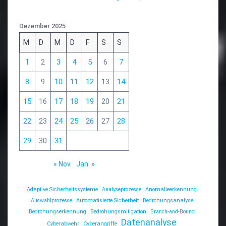
Dezember 2025
M
D
M
D
F
S
S
1
2
3
4
5
6
7
8
9
10
11
12
13
14
15
16
17
18
19
20
21
22
23
24
25
26
27
28
29
30
31
« Nov.
Jan. »
Adaptive Sicherheitssysteme
Analyseprozesse
Anomalieerkennung
Auswahlprozesse
Automatisierte Sicherheit
Bedrohungsanalyse
Bedrohungserkennung
Bedrohungsmitigation
Branch-and-Bound
Datenanalyse
Cyberabwehr
Cyberangriffe