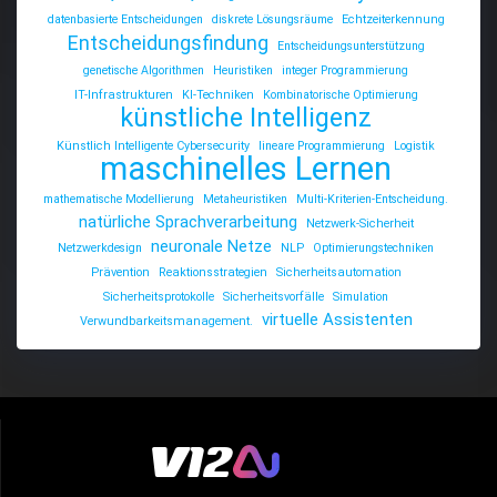
datenbasierte Entscheidungen
diskrete Lösungsräume
Echtzeiterkennung
Entscheidungsfindung
Entscheidungsunterstützung
genetische Algorithmen
Heuristiken
integer Programmierung
IT-Infrastrukturen
KI-Techniken
Kombinatorische Optimierung
künstliche Intelligenz
Künstlich Intelligente Cybersecurity
lineare Programmierung
Logistik
maschinelles Lernen
mathematische Modellierung
Metaheuristiken
Multi-Kriterien-Entscheidung.
natürliche Sprachverarbeitung
Netzwerk-Sicherheit
neuronale Netze
Netzwerkdesign
NLP
Optimierungstechniken
Prävention
Reaktionsstrategien
Sicherheitsautomation
Sicherheitsprotokolle
Sicherheitsvorfälle
Simulation
virtuelle Assistenten
Verwundbarkeitsmanagement.