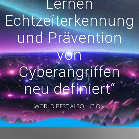
Lernen
Echtzeiterkennung
und Prävention
von
Cyberangriffen
neu definiert“
WORLD BEST AI SOLUTION