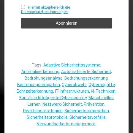
Hiermit akzeptiere ich die
Datenschutzbestimmungen
Tags:
Adaptive Sicherheitssysteme
,
Anomalieerkennung
,
Automatisierte Sicherheit
,
Bedrohungsanalyse
,
Bedrohungserkennung
,
Bedrohungsmitigation
,
Cyberabwehr
,
Cyberangriffe
,
Echtzeiterkennung
,
IT-Infrastrukturen
,
KI-Techniken
,
Künstlich Intelligente Cybersecurity
,
Maschinelles
Lernen
,
Netzwerk-Sicherheit
,
Prävention
,
Reaktionsstrategien
,
Sicherheitsautomation
,
Sicherheitsprotokolle
,
Sicherheitsvorfälle
,
Verwundbarkeitsmanagement.