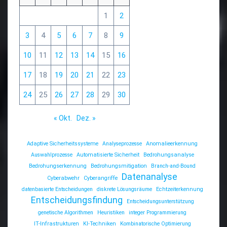
1
2
3
4
5
6
7
8
9
10
11
12
13
14
15
16
17
18
19
20
21
22
23
24
25
26
27
28
29
30
« Okt.
Dez. »
Adaptive Sicherheitssysteme
Analyseprozesse
Anomalieerkennung
Auswahlprozesse
Automatisierte Sicherheit
Bedrohungsanalyse
Bedrohungserkennung
Bedrohungsmitigation
Branch-and-Bound
Datenanalyse
Cyberabwehr
Cyberangriffe
datenbasierte Entscheidungen
diskrete Lösungsräume
Echtzeiterkennung
Entscheidungsfindung
Entscheidungsunterstützung
genetische Algorithmen
Heuristiken
integer Programmierung
IT-Infrastrukturen
KI-Techniken
Kombinatorische Optimierung