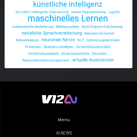
künstliche Intelligenz
Künstlich Intelligente Cybersecurity
lineare Programmierung
Logistik
maschinelles Lernen
mathematische Modellierung
Metaheuristiken
Multi-Kriterien-Entscheidung.
natürliche Sprachverarbeitung
Netzwerk-Sicherheit
neuronale Netze
Netzwerkdesign
NLP
Optimierungstechniken
Prävention
Reaktionsstrategien
Sicherheitsautomation
Sicherheitsprotokolle
Sicherheitsvorfälle
Simulation
virtuelle Assistenten
Verwundbarkeitsmanagement.
Menu
AI NEWS