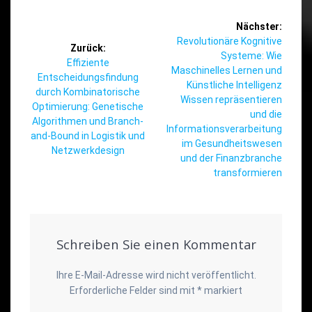
Beitragsnavigation
Nächster:
Nächster
Revolutionäre Kognitive
Zurück:
Beitrag:
Systeme: Wie
Vorheriger
Effiziente
Maschinelles Lernen und
Beitrag:
Entscheidungsfindung
Künstliche Intelligenz
durch Kombinatorische
Wissen repräsentieren
Optimierung: Genetische
und die
Algorithmen und Branch-
Informationsverarbeitung
and-Bound in Logistik und
im Gesundheitswesen
Netzwerkdesign
und der Finanzbranche
transformieren
Schreiben Sie einen Kommentar
Ihre E-Mail-Adresse wird nicht veröffentlicht.
Erforderliche Felder sind mit
*
markiert