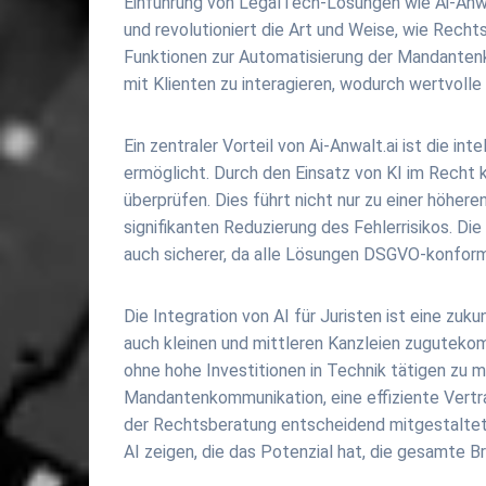
Einführung von LegalTech-Lösungen wie Ai-Anwalt
und revolutioniert die Art und Weise, wie Rech
Funktionen zur Automatisierung der Mandantenko
mit Klienten zu interagieren, wodurch wertvolle 
Ein zentraler Vorteil von Ai-Anwalt.ai ist die i
ermöglicht. Durch den Einsatz von KI im Recht
überprüfen. Dies führt nicht nur zu einer höhere
signifikanten Reduzierung des Fehlerrisikos. Die
auch sicherer, da alle Lösungen DSGVO-konfor
Die Integration von AI für Juristen ist eine zu
auch kleinen und mittleren Kanzleien zugutekom
ohne hohe Investitionen in Technik tätigen zu mü
Mandantenkommunikation, eine effiziente Vertra
der Rechtsberatung entscheidend mitgestaltet.
AI zeigen, die das Potenzial hat, die gesamte B