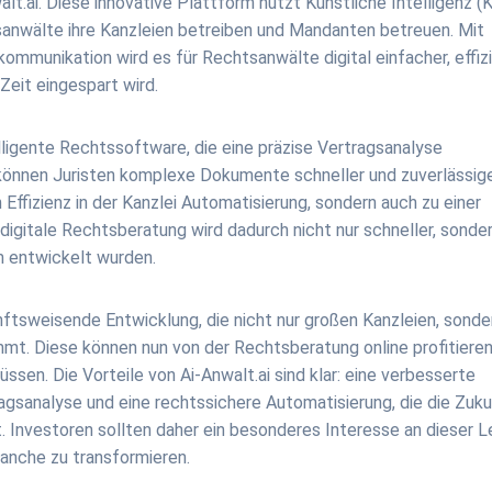
.ai. Diese innovative Plattform nutzt Künstliche Intelligenz (K
tsanwälte ihre Kanzleien betreiben und Mandanten betreuen. Mit
mmunikation wird es für Rechtsanwälte digital einfacher, effiz
Zeit eingespart wird.
ntelligente Rechtssoftware, die eine präzise Vertragsanalyse
 können Juristen komplexe Dokumente schneller und zuverlässig
n Effizienz in der Kanzlei Automatisierung, sondern auch zu einer
 digitale Rechtsberatung wird dadurch nicht nur schneller, sonde
m entwickelt wurden.
kunftsweisende Entwicklung, die nicht nur großen Kanzleien, sonde
mt. Diese können nun von der Rechtsberatung online profitieren
ssen. Die Vorteile von Ai-Anwalt.ai sind klar: eine verbesserte
gsanalyse und eine rechtssichere Automatisierung, die die Zuk
 Investoren sollten daher ein besonderes Interesse an dieser L
ranche zu transformieren.