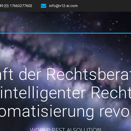
49 (0) 17663277602
info@v12-ai.com
ft der Rechtsbera
 intelligenter Rech
omatisierung revol
WORLD BEST AI SOLUTION