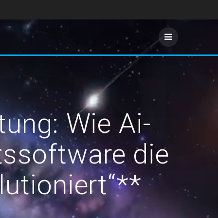
tung: Wie Ai-
tssoftware die
utioniert“**