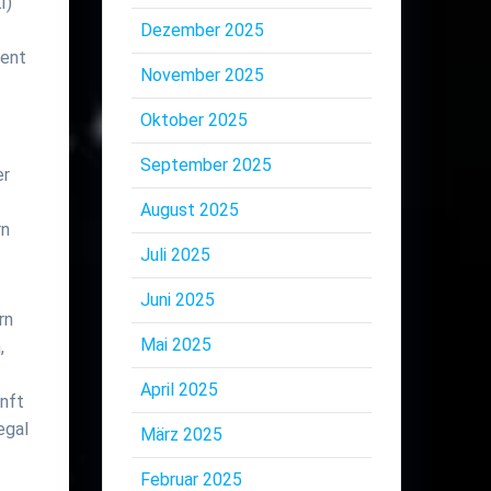
I)
Dezember 2025
ient
November 2025
Oktober 2025
September 2025
er
August 2025
rn
Juli 2025
Juni 2025
rn
Mai 2025
,
April 2025
unft
egal
März 2025
Februar 2025