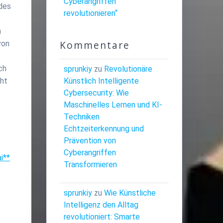
Cyberangriffen
ndes
revolutionieren“
n
Kommentare
von
ch
sprunkiy
zu
Revolutionäre
Künstlich Intelligente
cht
Cybersecurity: Wie
Maschinelles Lernen und KI-
Techniken
Echtzeiterkennung und
Prävention von
Cyberangriffen
i**
Transformieren
sprunkiy
zu
Wie Künstliche
Intelligenz den Alltag
revolutioniert: Smarte