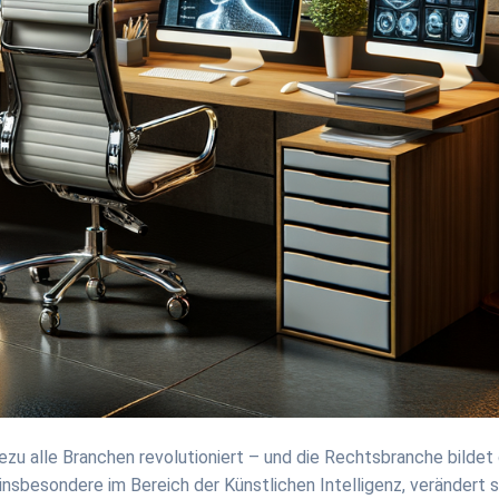
hezu alle Branchen revolutioniert – und die Rechtsbranche bildet
nsbesondere im Bereich der Künstlichen Intelligenz, verändert s