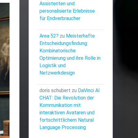
Assistenten und
personalisierte Erlebnisse
für Endverbraucher
Area 52?
zu
Meisterhafte
Entscheidungsfindung:
Kombinatorische
Optimierung und ihre Rolle in
Logistik und
Netzwerkdesign
doris schubert
zu
DaVinci AI
CHAT: Die Revolution der
Kommunikation mit
interaktiven Avataren und
fortschrittlichem Natural
Language Processing