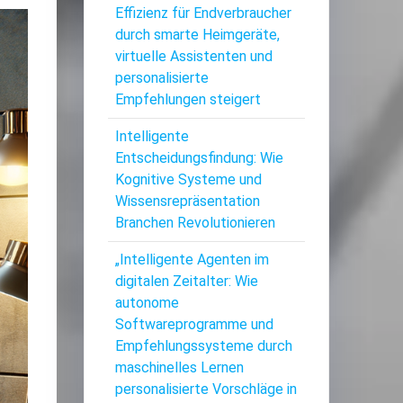
Effizienz für Endverbraucher
durch smarte Heimgeräte,
virtuelle Assistenten und
personalisierte
Empfehlungen steigert
Intelligente
Entscheidungsfindung: Wie
Kognitive Systeme und
Wissensrepräsentation
Branchen Revolutionieren
„Intelligente Agenten im
digitalen Zeitalter: Wie
autonome
Softwareprogramme und
Empfehlungssysteme durch
maschinelles Lernen
personalisierte Vorschläge in