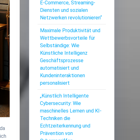
E-Commerce, Streaming-
Diensten und sozialen
Netzwerken revolutionieren“
Maximale Produktivität und
Wettbewerbsvorteile für
Selbständige: Wie
Künstliche Intelligenz
Geschäftsprozesse
automatisiert und
Kundeninteraktionen
personalisiert
„Künstlich Intelligente
Cybersecurity: Wie
maschinelles Lernen und KI-
Techniken die
Echtzeiterkennung und
 da
Prävention von
ich