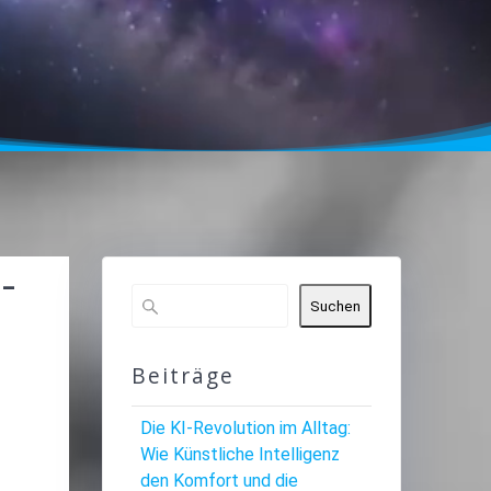
-
Suchen
Beiträge
Die KI-Revolution im Alltag:
Wie Künstliche Intelligenz
den Komfort und die