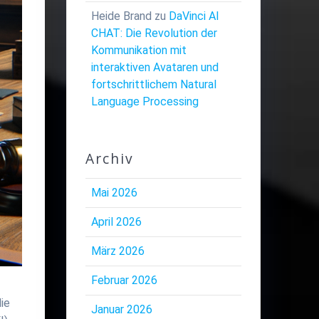
Heide Brand
zu
DaVinci AI
CHAT: Die Revolution der
Kommunikation mit
interaktiven Avataren und
fortschrittlichem Natural
Language Processing
Archiv
Mai 2026
April 2026
März 2026
Februar 2026
ie
Januar 2026