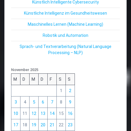
Künstlich Intelligente Cybersecurity
Künstliche Intelligenz im Gesundheitswesen
Maschinelles Lernen (Machine Learning)
Robotik und Automation
Sprach- und Textverarbeitung (Natural Language
Processing – NLP)
November 2025
M
D
M
D
F
S
S
1
2
3
4
5
6
7
8
9
10
11
12
13
14
15
16
17
18
19
20
21
22
23