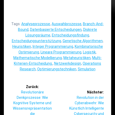
Tags:
Analyseprozesse
,
Auswahlprozesse
,
Branch-And-
Bound
,
Datenbasierte Entscheidungen
,
Diskrete
Lösungsräume
,
Entscheidungsfindung
,
Entscheidungsunterstützung
,
Genetische Algorithmen
,
Heuristiken
,
Integer Programmierung
,
Kombinatorische
Optimierung
,
Lineare Programmierung
,
Logistik
,
Mathematische Modellierung
,
Metaheuristiken
,
Multi-
Kriterien-Entscheidung.
,
Netzwerkdesign
,
Operations
Research
,
Optimierungstechniken
,
Simulation
Beitragsnavigation
Zurück:
Vorheriger
Revolutionäre
Nächster:
Beitrag:
Nächster
Denkprozesse: Wie
Revolution in der
Beitrag:
Kognitive Systeme und
Cyberabwehr: Wie
Wissensrepräsentation
Künstlich Intelligente
die
Cybersecurity und