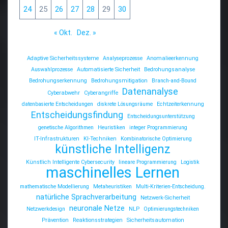
24
25
26
27
28
29
30
« Okt.
Dez. »
Adaptive Sicherheitssysteme
Analyseprozesse
Anomalieerkennung
Auswahlprozesse
Automatisierte Sicherheit
Bedrohungsanalyse
Bedrohungserkennung
Bedrohungsmitigation
Branch-and-Bound
Datenanalyse
Cyberabwehr
Cyberangriffe
datenbasierte Entscheidungen
diskrete Lösungsräume
Echtzeiterkennung
Entscheidungsfindung
Entscheidungsunterstützung
genetische Algorithmen
Heuristiken
integer Programmierung
IT-Infrastrukturen
KI-Techniken
Kombinatorische Optimierung
künstliche Intelligenz
Künstlich Intelligente Cybersecurity
lineare Programmierung
Logistik
maschinelles Lernen
mathematische Modellierung
Metaheuristiken
Multi-Kriterien-Entscheidung.
natürliche Sprachverarbeitung
Netzwerk-Sicherheit
neuronale Netze
Netzwerkdesign
NLP
Optimierungstechniken
Prävention
Reaktionsstrategien
Sicherheitsautomation