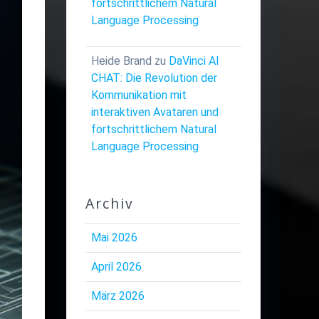
fortschrittlichem Natural
Language Processing
Heide Brand
zu
DaVinci AI
CHAT: Die Revolution der
Kommunikation mit
interaktiven Avataren und
fortschrittlichem Natural
Language Processing
Archiv
Mai 2026
April 2026
März 2026