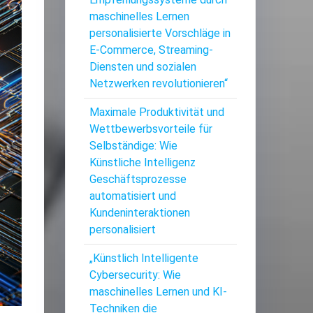
maschinelles Lernen
personalisierte Vorschläge in
E-Commerce, Streaming-
Diensten und sozialen
Netzwerken revolutionieren“
Maximale Produktivität und
Wettbewerbsvorteile für
Selbständige: Wie
Künstliche Intelligenz
Geschäftsprozesse
automatisiert und
Kundeninteraktionen
personalisiert
„Künstlich Intelligente
Cybersecurity: Wie
maschinelles Lernen und KI-
Techniken die