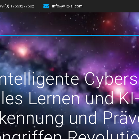
49 (0) 17663277602
info@v12-ai.com
Intelligente Cybers
les Lernen und KI
rkennung und Präv
ngriffen Revolutio