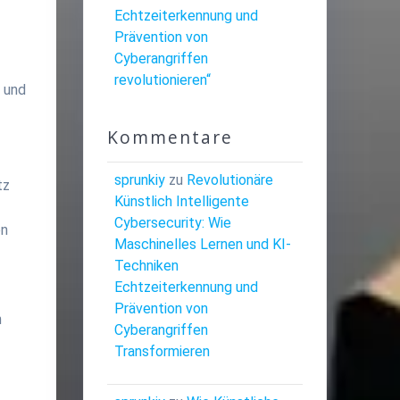
Echtzeiterkennung und
Prävention von
Cyberangriffen
revolutionieren“
 und
Kommentare
sprunkiy
zu
Revolutionäre
tz
Künstlich Intelligente
Cybersecurity: Wie
en
Maschinelles Lernen und KI-
Techniken
Echtzeiterkennung und
Prävention von
n
Cyberangriffen
Transformieren