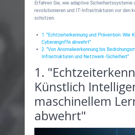
Erfahren Sie, wie adaptive Sicherheitssysteme
revolutionieren und IT-Infrastrukturen vor de
schützen.
1. "Echtzeiterkennung und Prävention: Wie K
Cyberangriffe abwehrt"
2. "Von Anomalieerkennung bis Bedrohungsmi
Infrastrukturen und Netzwerk-Sicherheit"
1. "Echtzeiterken
Künstlich Intellig
maschinellem Ler
abwehrt"