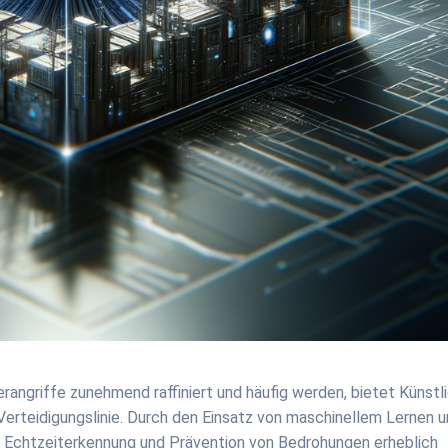
erangriffe zunehmend raffiniert und häufig werden, bietet Künstl
Verteidigungslinie. Durch den Einsatz von maschinellem Lernen 
ie Echtzeiterkennung und Prävention von Bedrohungen erheblich