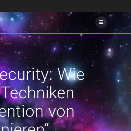
ecurity: Wie
-Techniken
ention von
nieren“