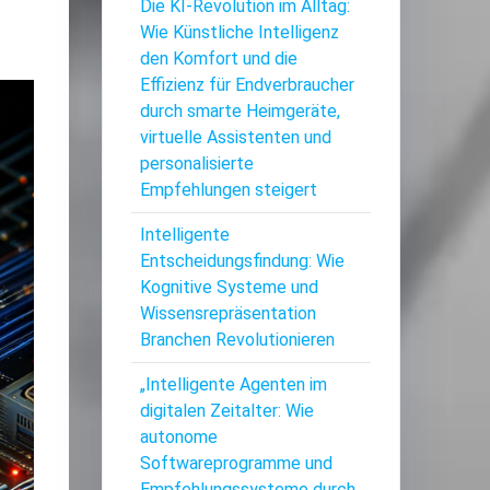
Die KI-Revolution im Alltag:
Wie Künstliche Intelligenz
den Komfort und die
Effizienz für Endverbraucher
durch smarte Heimgeräte,
virtuelle Assistenten und
personalisierte
Empfehlungen steigert
Intelligente
Entscheidungsfindung: Wie
Kognitive Systeme und
Wissensrepräsentation
Branchen Revolutionieren
„Intelligente Agenten im
digitalen Zeitalter: Wie
autonome
Softwareprogramme und
Empfehlungssysteme durch