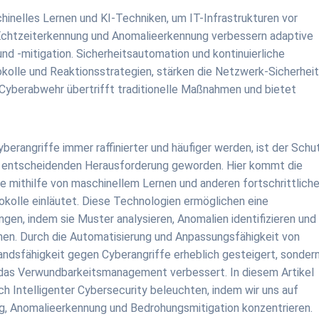
hinelles Lernen und KI-Techniken, um IT-Infrastrukturen vor
h Echtzeiterkennung und Anomalieerkennung verbessern adaptive
d -mitigation. Sicherheitsautomation und kontinuierliche
kolle und Reaktionsstrategien, stärken die Netzwerk-Sicherheit
e Cyberabwehr übertrifft traditionelle Maßnahmen und bietet
Cyberangriffe immer raffinierter und häufiger werden, ist der Schu
er entscheidenden Herausforderung geworden. Hier kommt die
die mithilfe von maschinellem Lernen und anderen fortschrittlich
okolle einläutet. Diese Technologien ermöglichen eine
en, indem sie Muster analysieren, Anomalien identifizieren und
ennen. Durch die Automatisierung und Anpassungsfähigkeit von
andsfähigkeit gegen Cyberangriffe erheblich gesteigert, sonder
d das Verwundbarkeitsmanagement verbessert. In diesem Artikel
ch Intelligenter Cybersecurity beleuchten, indem wir uns auf
g, Anomalieerkennung und Bedrohungsmitigation konzentrieren.