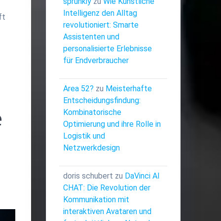
sprunkiy
zu
Wie Künstliche
Intelligenz den Alltag
ft
revolutioniert: Smarte
Assistenten und
personalisierte Erlebnisse
für Endverbraucher
Area 52?
zu
Meisterhafte
Entscheidungsfindung:
e
Kombinatorische
Optimierung und ihre Rolle in
Logistik und
Netzwerkdesign
doris schubert
zu
DaVinci AI
CHAT: Die Revolution der
Kommunikation mit
interaktiven Avataren und