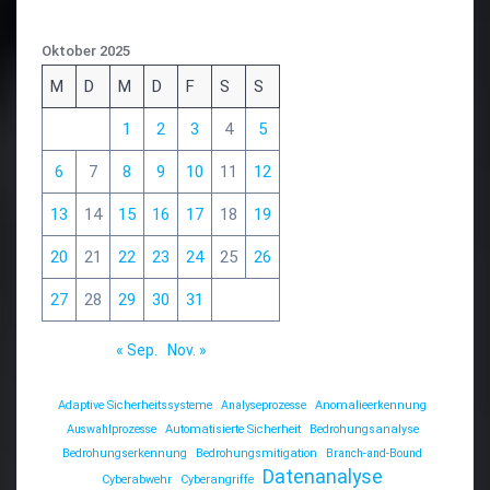
Oktober 2025
M
D
M
D
F
S
S
1
2
3
4
5
6
7
8
9
10
11
12
13
14
15
16
17
18
19
20
21
22
23
24
25
26
27
28
29
30
31
« Sep.
Nov. »
Adaptive Sicherheitssysteme
Analyseprozesse
Anomalieerkennung
Auswahlprozesse
Automatisierte Sicherheit
Bedrohungsanalyse
Bedrohungserkennung
Bedrohungsmitigation
Branch-and-Bound
Datenanalyse
Cyberabwehr
Cyberangriffe