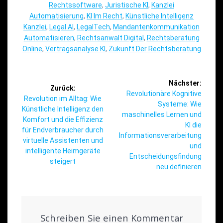
Rechtssoftware
,
Juristische KI
,
Kanzlei
Automatisierung
,
KI Im Recht
,
Künstliche Intelligenz
Kanzlei
,
Legal AI
,
LegalTech
,
Mandantenkommunikation
Automatisieren
,
Rechtsanwalt Digital
,
Rechtsberatung
Online
,
Vertragsanalyse KI
,
Zukunft Der Rechtsberatung
Beitragsnavigation
Nächster:
Zurück:
Nächster
Revolutionäre Kognitive
Vorheriger
Revolution im Alltag: Wie
Beitrag:
Systeme: Wie
Beitrag:
Künstliche Intelligenz den
maschinelles Lernen und
Komfort und die Effizienz
KI die
für Endverbraucher durch
Informationsverarbeitung
virtuelle Assistenten und
und
intelligente Heimgeräte
Entscheidungsfindung
steigert
neu definieren
Schreiben Sie einen Kommentar