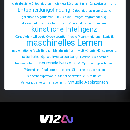
datenbasierte Entscheidungen
diskrete Lösungsräume
Echtzeiterkennung
Entscheidungsfindung
Entscheidungsunterstützung
genetische Algorithmen
Heuristiken
integer Programmierung
IT-Infrastrukturen
KI-Techniken
Kombinatorische Optimierung
künstliche Intelligenz
Künstlich Intelligente Cybersecurity
lineare Programmierung
Logistik
maschinelles Lernen
mathematische Modellierung
Metaheuristiken
Multi-Kriterien-Entscheidung.
natürliche Sprachverarbeitung
Netzwerk-Sicherheit
neuronale Netze
Netzwerkdesign
NLP
Optimierungstechniken
Prävention
Reaktionsstrategien
Sicherheitsautomation
Sicherheitsprotokolle
Sicherheitsvorfälle
Simulation
virtuelle Assistenten
Verwundbarkeitsmanagement.