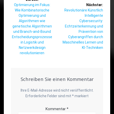
Vorheriger
Optimierung im Fokus:
Nächster:
Beitrag:
Nächster
Wie Kombinatorische
Revolutionäre Künstlich
Beitrag:
Optimierung und
Intelligente
Algorithmen wie
Cybersecurity:
genetische Algorithmen
Echtzeiterkennung und
und Branch-and-Bound
Prävention von
Entscheidungsprozesse
Cyberangriffen durch
in Logistik und
Maschinelles Lernen und
Netzwerkdesign
KI-Techniken
revolutionieren
Schreiben Sie einen Kommentar
Ihre E-Mail-Adresse wird nicht veröffentlicht.
Erforderliche Felder sind mit
*
markiert
Kommentar
*