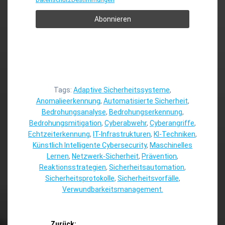
Tags:
Adaptive Sicherheitssysteme
,
Anomalieerkennung
,
Automatisierte Sicherheit
,
Bedrohungsanalyse
,
Bedrohungserkennung
,
Bedrohungsmitigation
,
Cyberabwehr
,
Cyberangriffe
,
Echtzeiterkennung
,
IT-Infrastrukturen
,
KI-Techniken
,
Künstlich Intelligente Cybersecurity
,
Maschinelles
Lernen
,
Netzwerk-Sicherheit
,
Prävention
,
Reaktionsstrategien
,
Sicherheitsautomation
,
Sicherheitsprotokolle
,
Sicherheitsvorfälle
,
Verwundbarkeitsmanagement.
Beitragsnavigation
Zurück: