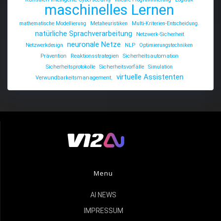
maschinelles Lernen
mathematische Modellierung
Metaheuristiken
Multi-Kriterien-Entscheidung.
natürliche Sprachverarbeitung
Netzwerk-Sicherheit
neuronale Netze
Netzwerkdesign
NLP
Optimierungstechniken
Prävention
Reaktionsstrategien
Sicherheitsautomation
Sicherheitsprotokolle
Sicherheitsvorfälle
Simulation
virtuelle Assistenten
Verwundbarkeitsmanagement.
Menu
AI NEWS
IMPRESSUM