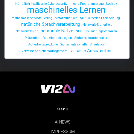
Künstlich Intelligente Cybersecurity
lineare Programmierung
Logistik
maschinelles Lernen
mathematische Modellierung
Metaheuristiken
Multi-Kriterien-Entscheidung.
natürliche Sprachverarbeitung
Netzwerk-Sicherheit
neuronale Netze
Netzwerkdesign
NLP
Optimierungstechniken
Prävention
Reaktionsstrategien
Sicherheitsautomation
Sicherheitsprotokolle
Sicherheitsvorfälle
Simulation
virtuelle Assistenten
Verwundbarkeitsmanagement.
Menu
AI NEWS
IMPRESSUM