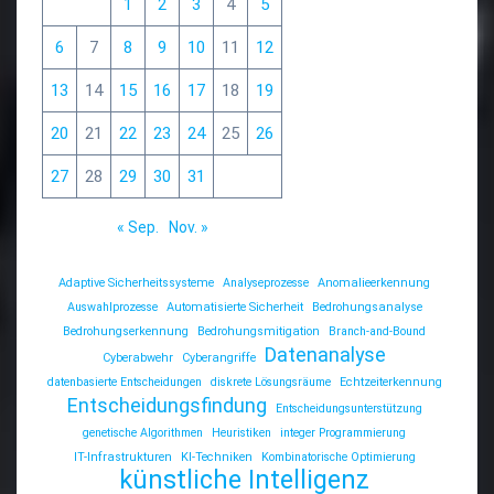
1
2
3
4
5
6
7
8
9
10
11
12
13
14
15
16
17
18
19
20
21
22
23
24
25
26
27
28
29
30
31
« Sep.
Nov. »
Adaptive Sicherheitssysteme
Analyseprozesse
Anomalieerkennung
Auswahlprozesse
Automatisierte Sicherheit
Bedrohungsanalyse
Bedrohungserkennung
Bedrohungsmitigation
Branch-and-Bound
Datenanalyse
Cyberabwehr
Cyberangriffe
datenbasierte Entscheidungen
diskrete Lösungsräume
Echtzeiterkennung
Entscheidungsfindung
Entscheidungsunterstützung
genetische Algorithmen
Heuristiken
integer Programmierung
IT-Infrastrukturen
KI-Techniken
Kombinatorische Optimierung
künstliche Intelligenz