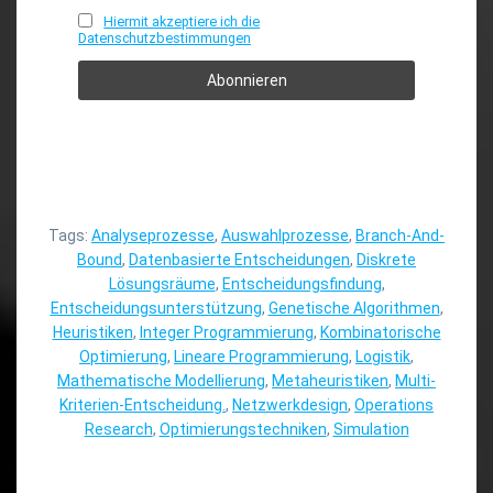
Hiermit akzeptiere ich die
Datenschutzbestimmungen
Tags:
Analyseprozesse
,
Auswahlprozesse
,
Branch-And-
Bound
,
Datenbasierte Entscheidungen
,
Diskrete
Lösungsräume
,
Entscheidungsfindung
,
Entscheidungsunterstützung
,
Genetische Algorithmen
,
Heuristiken
,
Integer Programmierung
,
Kombinatorische
Optimierung
,
Lineare Programmierung
,
Logistik
,
Mathematische Modellierung
,
Metaheuristiken
,
Multi-
Kriterien-Entscheidung.
,
Netzwerkdesign
,
Operations
Research
,
Optimierungstechniken
,
Simulation