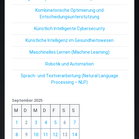
Kombinatorische Optimierung und
Entscheidungsunterstützung
Künstlich Intelligente Cybersecurity
Künstliche Intelligenz im Gesundheitswesen
Maschinelles Lernen (Machine Learning)
Robotik und Automation
Sprach- und Textverarbeitung (Natural Language
Processing – NLP)
September 2025
M
D
M
D
F
S
S
1
2
3
4
5
6
7
8
9
10
11
12
13
14