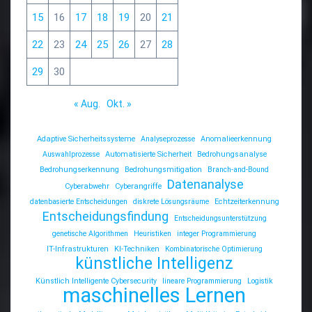
15
16
17
18
19
20
21
22
23
24
25
26
27
28
29
30
« Aug.
Okt. »
Adaptive Sicherheitssysteme
Analyseprozesse
Anomalieerkennung
Auswahlprozesse
Automatisierte Sicherheit
Bedrohungsanalyse
Bedrohungserkennung
Bedrohungsmitigation
Branch-and-Bound
Datenanalyse
Cyberabwehr
Cyberangriffe
datenbasierte Entscheidungen
diskrete Lösungsräume
Echtzeiterkennung
Entscheidungsfindung
Entscheidungsunterstützung
genetische Algorithmen
Heuristiken
integer Programmierung
IT-Infrastrukturen
KI-Techniken
Kombinatorische Optimierung
künstliche Intelligenz
Künstlich Intelligente Cybersecurity
lineare Programmierung
Logistik
maschinelles Lernen