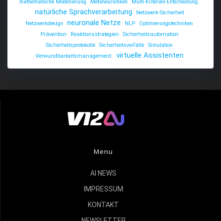
mathematische Modellierung
Metaheuristiken
Multi-Kriterien-Entscheidung.
natürliche Sprachverarbeitung
Netzwerk-Sicherheit
neuronale Netze
Netzwerkdesign
NLP
Optimierungstechniken
Prävention
Reaktionsstrategien
Sicherheitsautomation
Sicherheitsprotokolle
Sicherheitsvorfälle
Simulation
virtuelle Assistenten
Verwundbarkeitsmanagement.
Menu
AI NEWS
IMPRESSUM
KONTAKT
NEWSLETTER