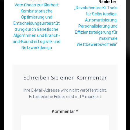
Nächster:
Vorheriger
Vom Chaos zur Klarheit:
Nächster
„Revolutionäre KI-Tools
Beitrag:
Kombinatorische
Beitrag:
für Selbständige:
Optimierung und
Automatisierung,
Entscheidungsunterstüt
Personalisierung und
zung durch Genetische
Effizienzsteigerung für
Algorithmen und Branch-
maximale
and-Bound in Logistik und
Wettbewerbsvorteile“
Netzwerkdesign
Schreiben Sie einen Kommentar
Ihre E-Mail-Adresse wird nicht veröffentlicht.
Erforderliche Felder sind mit
*
markiert
Kommentar
*