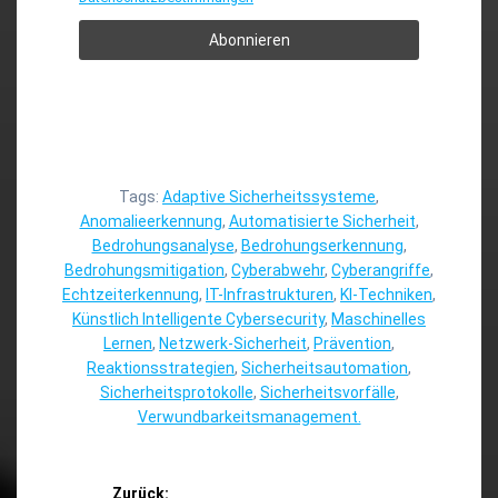
Tags:
Adaptive Sicherheitssysteme
,
Anomalieerkennung
,
Automatisierte Sicherheit
,
Bedrohungsanalyse
,
Bedrohungserkennung
,
Bedrohungsmitigation
,
Cyberabwehr
,
Cyberangriffe
,
Echtzeiterkennung
,
IT-Infrastrukturen
,
KI-Techniken
,
Künstlich Intelligente Cybersecurity
,
Maschinelles
Lernen
,
Netzwerk-Sicherheit
,
Prävention
,
Reaktionsstrategien
,
Sicherheitsautomation
,
Sicherheitsprotokolle
,
Sicherheitsvorfälle
,
Verwundbarkeitsmanagement.
Beitragsnavigation
Zurück: