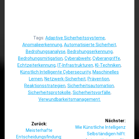
Tags:
Adaptive Sicherheitssysteme
,
Anomalieerkennung
,
Automatisierte Sicherheit
,
Bedrohungsanalyse
,
Bedrohungserkennung
,
Bedrohungsmitigation
,
Cyberabwehr
,
Cyberangriffe
,
Echtzeiterkennung
,
IT-Infrastrukturen
,
KI-Techniken
,
Künstlich Intelligente Cybersecurity
,
Maschinelles
Lernen
,
Netzwerk-Sicherheit
,
Prävention
,
Reaktionsstrategien
,
Sicherheitsautomation
,
Sicherheitsprotokolle
,
Sicherheitsvorfälle
,
Verwundbarkeitsmanagement.
Beitragsnavigation
Nächster:
Zurück:
Nächster
Wie Künstliche Intelligenz
Vorheriger
Meisterhafte
Beitrag:
Selbständigen hilft:
Beitrag:
Entscheidungsfindung: