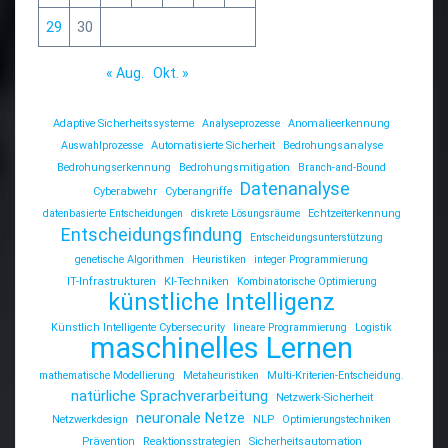
29
30
« Aug.
Okt. »
Adaptive Sicherheitssysteme
Analyseprozesse
Anomalieerkennung
Auswahlprozesse
Automatisierte Sicherheit
Bedrohungsanalyse
Bedrohungserkennung
Bedrohungsmitigation
Branch-and-Bound
Datenanalyse
Cyberabwehr
Cyberangriffe
datenbasierte Entscheidungen
diskrete Lösungsräume
Echtzeiterkennung
Entscheidungsfindung
Entscheidungsunterstützung
genetische Algorithmen
Heuristiken
integer Programmierung
IT-Infrastrukturen
KI-Techniken
Kombinatorische Optimierung
künstliche Intelligenz
Künstlich Intelligente Cybersecurity
lineare Programmierung
Logistik
maschinelles Lernen
mathematische Modellierung
Metaheuristiken
Multi-Kriterien-Entscheidung.
natürliche Sprachverarbeitung
Netzwerk-Sicherheit
neuronale Netze
Netzwerkdesign
NLP
Optimierungstechniken
Prävention
Reaktionsstrategien
Sicherheitsautomation