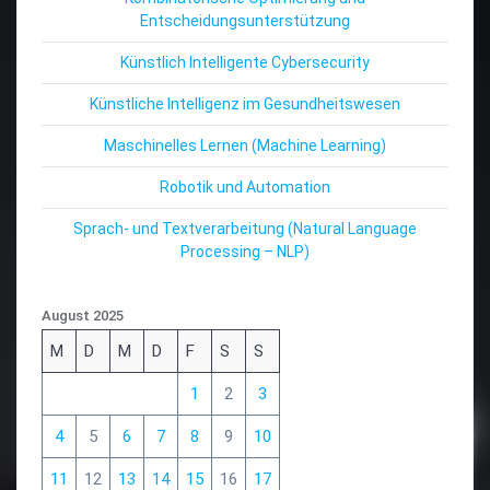
Entscheidungsunterstützung
Künstlich Intelligente Cybersecurity
Künstliche Intelligenz im Gesundheitswesen
Maschinelles Lernen (Machine Learning)
Robotik und Automation
Sprach- und Textverarbeitung (Natural Language
Processing – NLP)
August 2025
M
D
M
D
F
S
S
1
2
3
4
5
6
7
8
9
10
11
12
13
14
15
16
17