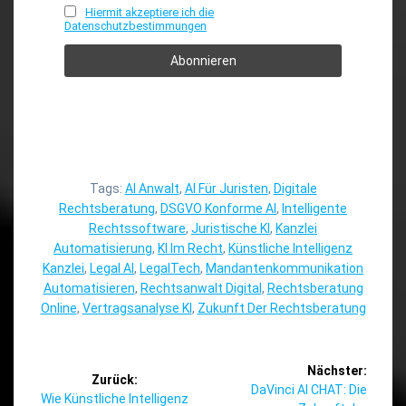
Hiermit akzeptiere ich die
Datenschutzbestimmungen
Tags:
AI Anwalt
,
AI Für Juristen
,
Digitale
Rechtsberatung
,
DSGVO Konforme AI
,
Intelligente
Rechtssoftware
,
Juristische KI
,
Kanzlei
Automatisierung
,
KI Im Recht
,
Künstliche Intelligenz
Kanzlei
,
Legal AI
,
LegalTech
,
Mandantenkommunikation
Automatisieren
,
Rechtsanwalt Digital
,
Rechtsberatung
Online
,
Vertragsanalyse KI
,
Zukunft Der Rechtsberatung
Beitragsnavigation
Nächster:
Zurück:
Nächster
DaVinci AI CHAT: Die
Vorheriger
Wie Künstliche Intelligenz