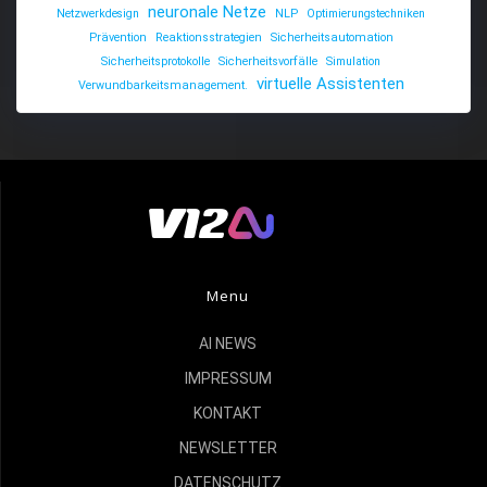
neuronale Netze
Netzwerkdesign
NLP
Optimierungstechniken
Prävention
Reaktionsstrategien
Sicherheitsautomation
Sicherheitsprotokolle
Sicherheitsvorfälle
Simulation
virtuelle Assistenten
Verwundbarkeitsmanagement.
Menu
AI NEWS
IMPRESSUM
KONTAKT
NEWSLETTER
DATENSCHUTZ