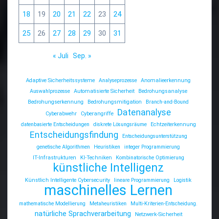
18
19
20
21
22
23
24
25
26
27
28
29
30
31
« Juli
Sep. »
Adaptive Sicherheitssysteme
Analyseprozesse
Anomalieerkennung
Auswahlprozesse
Automatisierte Sicherheit
Bedrohungsanalyse
Bedrohungserkennung
Bedrohungsmitigation
Branch-and-Bound
Datenanalyse
Cyberabwehr
Cyberangriffe
datenbasierte Entscheidungen
diskrete Lösungsräume
Echtzeiterkennung
Entscheidungsfindung
Entscheidungsunterstützung
genetische Algorithmen
Heuristiken
integer Programmierung
IT-Infrastrukturen
KI-Techniken
Kombinatorische Optimierung
künstliche Intelligenz
Künstlich Intelligente Cybersecurity
lineare Programmierung
Logistik
maschinelles Lernen
mathematische Modellierung
Metaheuristiken
Multi-Kriterien-Entscheidung.
natürliche Sprachverarbeitung
Netzwerk-Sicherheit