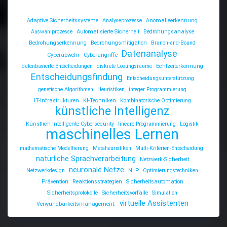
Adaptive Sicherheitssysteme
Analyseprozesse
Anomalieerkennung
Auswahlprozesse
Automatisierte Sicherheit
Bedrohungsanalyse
Bedrohungserkennung
Bedrohungsmitigation
Branch-and-Bound
Datenanalyse
Cyberabwehr
Cyberangriffe
datenbasierte Entscheidungen
diskrete Lösungsräume
Echtzeiterkennung
Entscheidungsfindung
Entscheidungsunterstützung
genetische Algorithmen
Heuristiken
integer Programmierung
IT-Infrastrukturen
KI-Techniken
Kombinatorische Optimierung
künstliche Intelligenz
Künstlich Intelligente Cybersecurity
lineare Programmierung
Logistik
maschinelles Lernen
mathematische Modellierung
Metaheuristiken
Multi-Kriterien-Entscheidung.
natürliche Sprachverarbeitung
Netzwerk-Sicherheit
neuronale Netze
Netzwerkdesign
NLP
Optimierungstechniken
Prävention
Reaktionsstrategien
Sicherheitsautomation
Sicherheitsprotokolle
Sicherheitsvorfälle
Simulation
virtuelle Assistenten
Verwundbarkeitsmanagement.