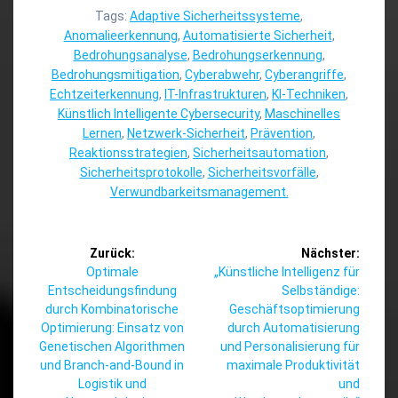
Tags:
Adaptive Sicherheitssysteme
,
Anomalieerkennung
,
Automatisierte Sicherheit
,
Bedrohungsanalyse
,
Bedrohungserkennung
,
Bedrohungsmitigation
,
Cyberabwehr
,
Cyberangriffe
,
Echtzeiterkennung
,
IT-Infrastrukturen
,
KI-Techniken
,
Künstlich Intelligente Cybersecurity
,
Maschinelles
Lernen
,
Netzwerk-Sicherheit
,
Prävention
,
Reaktionsstrategien
,
Sicherheitsautomation
,
Sicherheitsprotokolle
,
Sicherheitsvorfälle
,
Verwundbarkeitsmanagement.
Beitragsnavigation
Zurück:
Nächster:
Vorheriger
Nächster
Optimale
„Künstliche Intelligenz für
Beitrag:
Beitrag:
Entscheidungsfindung
Selbständige:
durch Kombinatorische
Geschäftsoptimierung
Optimierung: Einsatz von
durch Automatisierung
Genetischen Algorithmen
und Personalisierung für
und Branch-and-Bound in
maximale Produktivität
Logistik und
und