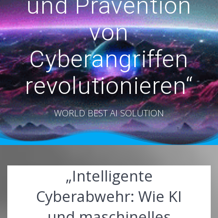
und Prävention
von
Cyberangriffen
revolutionieren“
WORLD BEST AI SOLUTION
„Intelligente
Cyberabwehr: Wie KI
und maschinelles