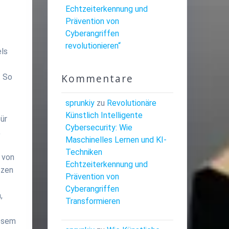
Echtzeiterkennung und
Prävention von
Cyberangriffen
revolutionieren“
els
n
Kommentare
. So
sprunkiy
zu
Revolutionäre
Künstlich Intelligente
ür
Cybersecurity: Wie
,
Maschinelles Lernen und KI-
Techniken
 von
Echtzeiterkennung und
tzen
Prävention von
Cyberangriffen
,
Transformieren
iesem