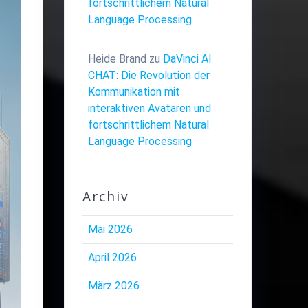
fortschrittlichem Natural
Language Processing
Heide Brand
zu
DaVinci AI
CHAT: Die Revolution der
Kommunikation mit
interaktiven Avataren und
fortschrittlichem Natural
Language Processing
Archiv
Mai 2026
April 2026
März 2026