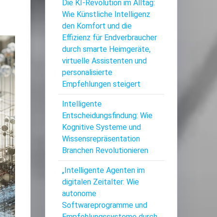
Die KI-Revolution im Alltag:
Wie Künstliche Intelligenz
den Komfort und die
Effizienz für Endverbraucher
durch smarte Heimgeräte,
virtuelle Assistenten und
personalisierte
Empfehlungen steigert
Intelligente
Entscheidungsfindung: Wie
Kognitive Systeme und
Wissensrepräsentation
Branchen Revolutionieren
„Intelligente Agenten im
digitalen Zeitalter: Wie
autonome
Softwareprogramme und
Empfehlungssysteme durch