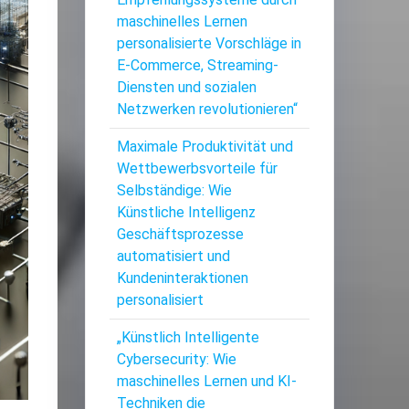
maschinelles Lernen
personalisierte Vorschläge in
E-Commerce, Streaming-
Diensten und sozialen
Netzwerken revolutionieren“
Maximale Produktivität und
Wettbewerbsvorteile für
Selbständige: Wie
Künstliche Intelligenz
Geschäftsprozesse
automatisiert und
Kundeninteraktionen
personalisiert
„Künstlich Intelligente
Cybersecurity: Wie
maschinelles Lernen und KI-
Techniken die