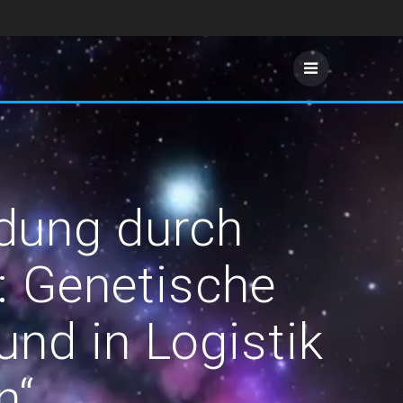
ndung durch
: Genetische
nd in Logistik
n“