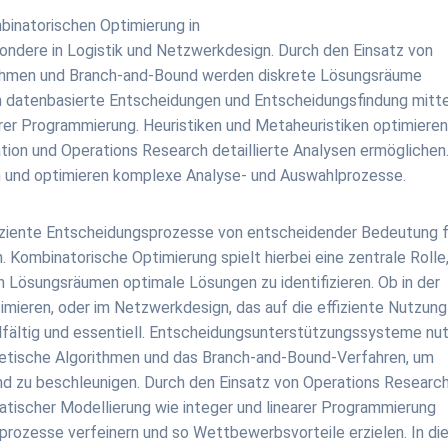
mbinatorischen Optimierung in
ndere in Logistik und Netzwerkdesign. Durch den Einsatz von
ithmen und Branch-and-Bound werden diskrete Lösungsräume
rn datenbasierte Entscheidungen und Entscheidungsfindung mitt
rer Programmierung. Heuristiken und Metaheuristiken optimiere
tion und Operations Research detaillierte Analysen ermöglichen
 und optimieren komplexe Analyse- und Auswahlprozesse.
fiziente Entscheidungsprozesse von entscheidender Bedeutung f
 Kombinatorische Optimierung spielt hierbei eine zentrale Rolle
n Lösungsräumen optimale Lösungen zu identifizieren. Ob in der
timieren, oder im Netzwerkdesign, das auf die effiziente Nutzung
lfältig und essentiell. Entscheidungsunterstützungssysteme nu
netische Algorithmen und das Branch-and-Bound-Verfahren, um
d zu beschleunigen. Durch den Einsatz von Operations Research
tischer Modellierung wie integer und linearer Programmierung
rozesse verfeinern und so Wettbewerbsvorteile erzielen. In d