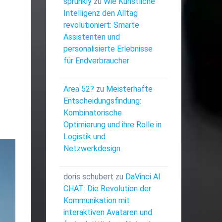
sprunkiy
zu
Wie Künstliche
Intelligenz den Alltag
revolutioniert: Smarte
Assistenten und
personalisierte Erlebnisse
für Endverbraucher
Area 52?
zu
Meisterhafte
Entscheidungsfindung:
Kombinatorische
Optimierung und ihre Rolle in
Logistik und
Netzwerkdesign
doris schubert
zu
DaVinci AI
CHAT: Die Revolution der
Kommunikation mit
interaktiven Avataren und