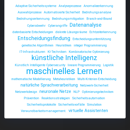
Adaptive Sicherheitssysteme
Analyseprozesse
Anomalieerkennung
Auswahlprozesse
Automatisierte Sicherheit
Bedrohungsanalyse
Bedrohungserkennung
Bedrohungsmitigation
Branch-and-Bound
Datenanalyse
Cyberabwehr
Cyberangriffe
datenbasierte Entscheidungen
diskrete Lösungsräume
Echtzeiterkennung
Entscheidungsfindung
Entscheidungsunterstützung
genetische Algorithmen
Heuristiken
integer Programmierung
IT-Infrastrukturen
KI-Techniken
Kombinatorische Optimierung
künstliche Intelligenz
Künstlich Intelligente Cybersecurity
lineare Programmierung
Logistik
maschinelles Lernen
mathematische Modellierung
Metaheuristiken
Multi-Kriterien-Entscheidung.
natürliche Sprachverarbeitung
Netzwerk-Sicherheit
neuronale Netze
Netzwerkdesign
NLP
Optimierungstechniken
Prävention
Reaktionsstrategien
Sicherheitsautomation
Sicherheitsprotokolle
Sicherheitsvorfälle
Simulation
virtuelle Assistenten
Verwundbarkeitsmanagement.