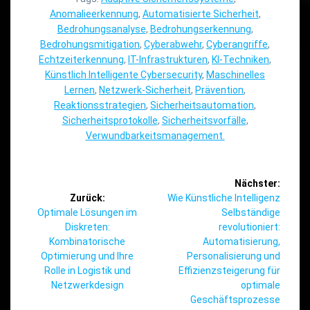
Anomalieerkennung
,
Automatisierte Sicherheit
,
Bedrohungsanalyse
,
Bedrohungserkennung
,
Bedrohungsmitigation
,
Cyberabwehr
,
Cyberangriffe
,
Echtzeiterkennung
,
IT-Infrastrukturen
,
KI-Techniken
,
Künstlich Intelligente Cybersecurity
,
Maschinelles
Lernen
,
Netzwerk-Sicherheit
,
Prävention
,
Reaktionsstrategien
,
Sicherheitsautomation
,
Sicherheitsprotokolle
,
Sicherheitsvorfälle
,
Verwundbarkeitsmanagement.
Beitragsnavigation
Nächster:
Nächster
Zurück:
Wie Künstliche Intelligenz
Vorheriger
Beitrag:
Optimale Lösungen im
Selbständige
Beitrag:
Diskreten:
revolutioniert:
Kombinatorische
Automatisierung,
Optimierung und Ihre
Personalisierung und
Rolle in Logistik und
Effizienzsteigerung für
Netzwerkdesign
optimale
Geschäftsprozesse