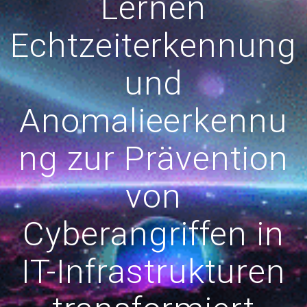
Lernen
Echtzeiterkennung
und
Anomalieerkennu
ng zur Prävention
von
Cyberangriffen in
IT-Infrastrukturen