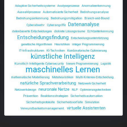
Adaptive Sicherheitssysteme
Analyseprozesse
Anomalieerkennung
Auswahlprozesse
Automatisierte Sicherheit
Bedrohungsanalyse
Bedrohungserkennung
Bedrohungsmitigation
Branch-and-Bound
Datenanalyse
Cyberabwehr
Cyberangriffe
datenbasierte Entscheidungen
diskrete Lösungsräume
Echtzeiterkennung
Entscheidungsfindung
Entscheidungsunterstützung
genetische Algorithmen
Heuristiken
integer Programmierung
IT-Infrastrukturen
KI-Techniken
Kombinatorische Optimierung
künstliche Intelligenz
Künstlich Intelligente Cybersecurity
lineare Programmierung
Logistik
maschinelles Lernen
mathematische Modellierung
Metaheuristiken
Multi-Kriterien-Entscheidung.
natürliche Sprachverarbeitung
Netzwerk-Sicherheit
neuronale Netze
Netzwerkdesign
NLP
Optimierungstechniken
Prävention
Reaktionsstrategien
Sicherheitsautomation
Sicherheitsprotokolle
Sicherheitsvorfälle
Simulation
virtuelle Assistenten
Verwundbarkeitsmanagement.