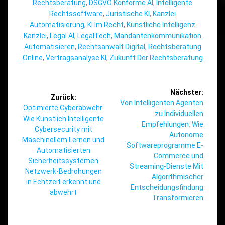
Rechtsberatung
,
DSGVO Konforme AI
,
Intelligente
Rechtssoftware
,
Juristische KI
,
Kanzlei
Automatisierung
,
KI Im Recht
,
Künstliche Intelligenz
Kanzlei
,
Legal AI
,
LegalTech
,
Mandantenkommunikation
Automatisieren
,
Rechtsanwalt Digital
,
Rechtsberatung
Online
,
Vertragsanalyse KI
,
Zukunft Der Rechtsberatung
Beitragsnavigation
Nächster:
Zurück:
Nächster
Von Intelligenten Agenten
Vorheriger
Optimierte Cyberabwehr:
Beitrag:
zu Individuellen
Beitrag:
Wie Künstlich Intelligente
Empfehlungen: Wie
Cybersecurity mit
Autonome
Maschinellem Lernen und
Softwareprogramme E-
Automatisierten
Commerce und
Sicherheitssystemen
Streaming-Dienste Mit
Netzwerk-Bedrohungen
Algorithmischer
in Echtzeit erkennt und
Entscheidungsfindung
abwehrt
Transformieren