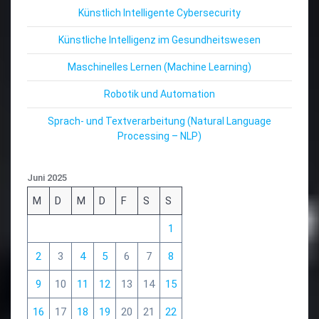
Künstlich Intelligente Cybersecurity
Künstliche Intelligenz im Gesundheitswesen
Maschinelles Lernen (Machine Learning)
Robotik und Automation
Sprach- und Textverarbeitung (Natural Language
Processing – NLP)
Juni 2025
M
D
M
D
F
S
S
1
2
3
4
5
6
7
8
9
10
11
12
13
14
15
16
17
18
19
20
21
22