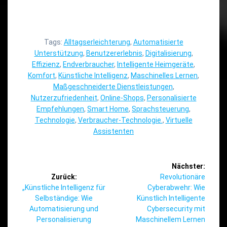
Tags:
Alltagserleichterung
,
Automatisierte
Unterstützung
,
Benutzererlebnis
,
Digitalisierung
,
Effizienz
,
Endverbraucher
,
Intelligente Heimgeräte
,
Komfort
,
Künstliche Intelligenz
,
Maschinelles Lernen
,
Maßgeschneiderte Dienstleistungen
,
Nutzerzufriedenheit
,
Online-Shops
,
Personalisierte
Empfehlungen
,
Smart Home
,
Sprachsteuerung
,
Technologie
,
Verbraucher-Technologie.
,
Virtuelle
Assistenten
Beitragsnavigation
Nächster:
Nächster
Zurück:
Revolutionäre
Vorheriger
Beitrag:
„Künstliche Intelligenz für
Cyberabwehr: Wie
Beitrag:
Selbständige: Wie
Künstlich Intelligente
Automatisierung und
Cybersecurity mit
Personalisierung
Maschinellem Lernen