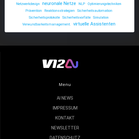
neuronale Netze
Netzwerkdesign
NLP
Optimierungstechniken
Prävention
Reaktionsstrategien
Sicherheitsautomation
Sicherheitsprotokolle
Sicherheitsvorfälle
Simulation
virtuelle Assistenten
Verwundbarkeitsmanagement.
Menu
AI NEWS
IMPRESSUM
KONTAKT
NEWSLETTER
DATENSCHUTZ