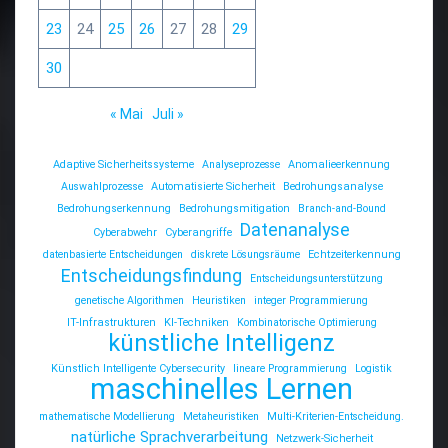
23
24
25
26
27
28
29
30
« Mai
Juli »
Adaptive Sicherheitssysteme
Analyseprozesse
Anomalieerkennung
Auswahlprozesse
Automatisierte Sicherheit
Bedrohungsanalyse
Bedrohungserkennung
Bedrohungsmitigation
Branch-and-Bound
Datenanalyse
Cyberabwehr
Cyberangriffe
datenbasierte Entscheidungen
diskrete Lösungsräume
Echtzeiterkennung
Entscheidungsfindung
Entscheidungsunterstützung
genetische Algorithmen
Heuristiken
integer Programmierung
IT-Infrastrukturen
KI-Techniken
Kombinatorische Optimierung
künstliche Intelligenz
Künstlich Intelligente Cybersecurity
lineare Programmierung
Logistik
maschinelles Lernen
mathematische Modellierung
Metaheuristiken
Multi-Kriterien-Entscheidung.
natürliche Sprachverarbeitung
Netzwerk-Sicherheit