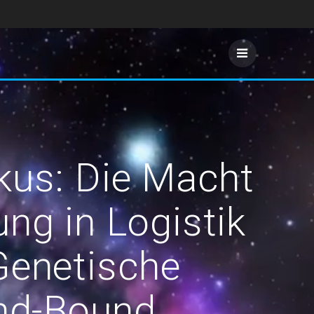
kus: Die Macht
ng in Logistik
Genetische
nd-Bound