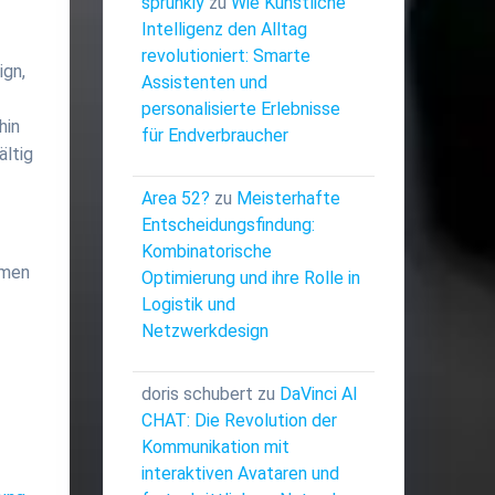
sprunkiy
zu
Wie Künstliche
Intelligenz den Alltag
revolutioniert: Smarte
ign,
Assistenten und
personalisierte Erlebnisse
hin
für Endverbraucher
ältig
Area 52?
zu
Meisterhafte
Entscheidungsfindung:
Kombinatorische
emen
Optimierung und ihre Rolle in
Logistik und
Netzwerkdesign
doris schubert
zu
DaVinci AI
CHAT: Die Revolution der
Kommunikation mit
interaktiven Avataren und