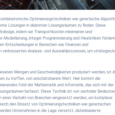
ombinatorische Optimierungstechniken wie genetische Algorit
ente Lösungen in diskreten Lösungsräumen zu finden. Diese
rkdesign, indem sie Transportkosten minimieren und
 Modellierung, integer Programmierung und Heuristiken förder
ien-Entscheidungen in Bereichen wie Finanzen und
n verbesserten Analyse- und Auswahlprozessen, um strategisch
ewesenen Mengen und Geschwindigkeiten produziert werden, ist d
ngen zu treffen, von unschätzbarem Wert. Hier kommt die
inierendes Feld der Mathematik und Informatik, das sich mit der
sungsräumen befasst. Diese Technik ist von zentraler Bedeutu
n einer Vielzahl von Branchen eingesetzt werden, um komplexe
Durch den Einsatz von Optimierungstechniken wie genetischen
erden Unternehmen in die Lage versetzt, datenbasierte