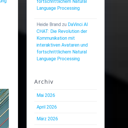
dung
fortschrittlichem Natural
Language Processing
Heide Brand
zu
DaVinci AI
CHAT: Die Revolution der
Kommunikation mit
interaktiven Avataren und
fortschrittlichem Natural
Language Processing
Archiv
Mai 2026
April 2026
März 2026