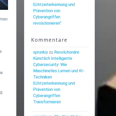
Echtzeiterkennung und
Prävention von
Cyberangriffen
hmen
revolutionieren“
n
Kommentare
e
sprunkiy
zu
Revolutionäre
Künstlich Intelligente
Cybersecurity: Wie
Maschinelles Lernen und KI-
ie
Techniken
Echtzeiterkennung und
Prävention von
ng
Cyberangriffen
Transformieren