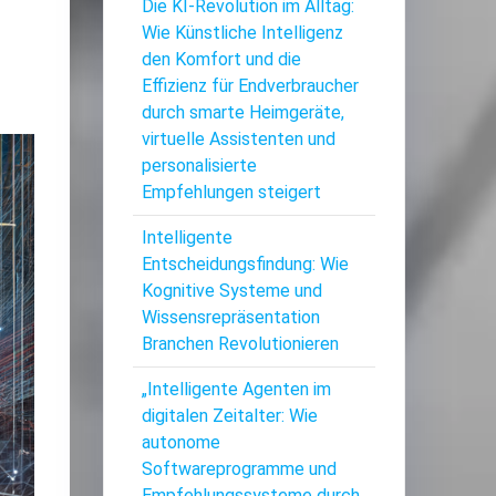
Die KI-Revolution im Alltag:
Wie Künstliche Intelligenz
den Komfort und die
Effizienz für Endverbraucher
durch smarte Heimgeräte,
virtuelle Assistenten und
personalisierte
Empfehlungen steigert
Intelligente
Entscheidungsfindung: Wie
Kognitive Systeme und
Wissensrepräsentation
Branchen Revolutionieren
„Intelligente Agenten im
digitalen Zeitalter: Wie
autonome
Softwareprogramme und
Empfehlungssysteme durch