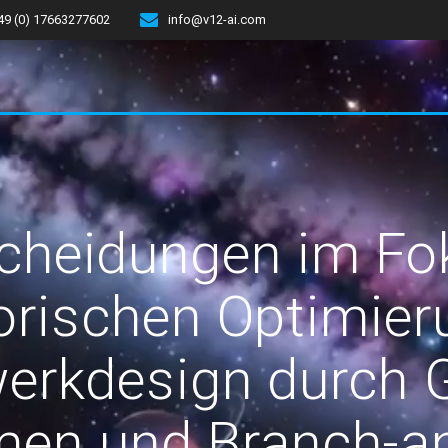
49 (0) 17663277602
info@v12-ai.com
cheidungen im Fo
rischen Optimieru
erkdesign durch 
hmen und Branch-a