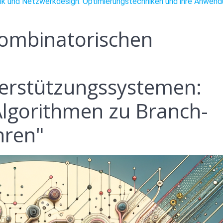
istik und Netzwerkdesign: Optimierungstechniken und ihre Anwen
 Kombinatorischen
erstützungssystemen:
Algorithmen zu Branch-
hren"