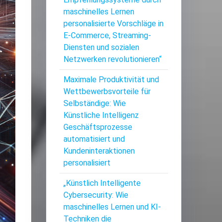
maschinelles Lernen
personalisierte Vorschläge in
E-Commerce, Streaming-
Diensten und sozialen
Netzwerken revolutionieren“
Maximale Produktivität und
Wettbewerbsvorteile für
Selbständige: Wie
Künstliche Intelligenz
Geschäftsprozesse
automatisiert und
Kundeninteraktionen
personalisiert
„Künstlich Intelligente
Cybersecurity: Wie
maschinelles Lernen und KI-
Techniken die