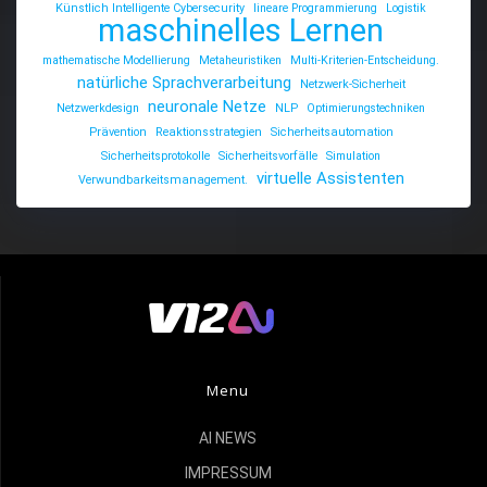
Künstlich Intelligente Cybersecurity
lineare Programmierung
Logistik
maschinelles Lernen
mathematische Modellierung
Metaheuristiken
Multi-Kriterien-Entscheidung.
natürliche Sprachverarbeitung
Netzwerk-Sicherheit
neuronale Netze
Netzwerkdesign
NLP
Optimierungstechniken
Prävention
Reaktionsstrategien
Sicherheitsautomation
Sicherheitsprotokolle
Sicherheitsvorfälle
Simulation
virtuelle Assistenten
Verwundbarkeitsmanagement.
Menu
AI NEWS
IMPRESSUM