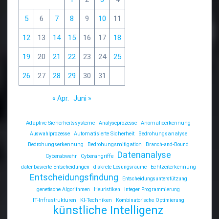
5
6
7
8
9
10
11
12
13
14
15
16
17
18
19
20
21
22
23
24
25
26
27
28
29
30
31
« Apr.
Juni »
Adaptive Sicherheitssysteme
Analyseprozesse
Anomalieerkennung
Auswahlprozesse
Automatisierte Sicherheit
Bedrohungsanalyse
Bedrohungserkennung
Bedrohungsmitigation
Branch-and-Bound
Datenanalyse
Cyberabwehr
Cyberangriffe
datenbasierte Entscheidungen
diskrete Lösungsräume
Echtzeiterkennung
Entscheidungsfindung
Entscheidungsunterstützung
genetische Algorithmen
Heuristiken
integer Programmierung
IT-Infrastrukturen
KI-Techniken
Kombinatorische Optimierung
künstliche Intelligenz