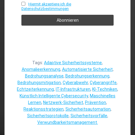
Hiermit akzeptiere ich die
Datenschutzbestimmungen
Tags:
Adaptive Sicherheitssysteme
,
Anomalieerkennung
,
Automatisierte Sicherheit
,
Bedrohungsanalyse
,
Bedrohungserkennung
,
Bedrohungsmitigation
,
Cyberabwehr
,
Cyberangriffe
,
Echtzeiterkennung
,
IT-Infrastrukturen
,
KI-Techniken
,
Künstlich Intelligente Cybersecurity
,
Maschinelles
Lernen
,
Netzwerk-Sicherheit
,
Prävention
,
Reaktionsstrategien
,
Sicherheitsautomation
,
Sicherheitsprotokolle
,
Sicherheitsvorfälle
,
Verwundbarkeitsmanagement.